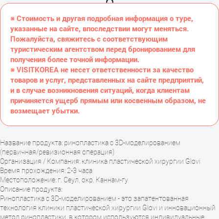
※ Стоимость и другая подробная информация о туре,
указанные на сайте, впоследствии могут меняться.
Пожалуйста, свяжитесь с соответствующим
туристическим агентством перед бронированием для
получения более точной информации.
※ VISITKOREA не несет ответственности за качество
товаров и услуг, представленных на сайте предприятий,
и в случае возникновения ситуаций, когда клиентам
причиняется ущерб прямым или косвенным образом, не
возмещает убытки.
Название продукта: ринопластика с 3D-моделированием
(первичная/ревизионная операция)
Организация / Компания: клиника пластической хирургии Glovi
Время прохождения: 2-3 часа
Местоположение: г. Сеул, окр. Каннам-гу
Описание продукта:
Ринопластика с 3D-моделированием - это запатентованная
технология клиники пластической хирургии Glovi и инновационный
метод ринопластики, в котором используются индивидуальные