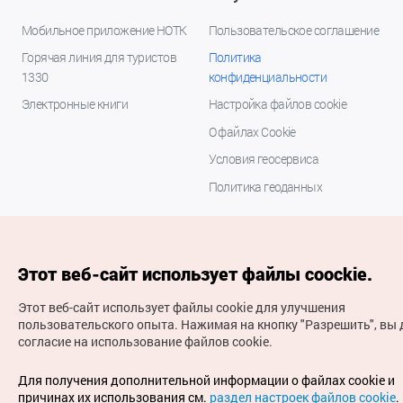
Мобильное приложение НОТК
Пользовательское соглашение
Горячая линия для туристов
Политика
1330
конфиденциальности
Электронные книги
Настройка файлов cookie
О файлах Cookie
Условия геосервиса
Политика геоданных
Этот веб-сайт использует файлы coockie.
Этот веб-сайт использует файлы cookie для улучшения
пользовательского опыта.
Нажимая на кнопку "Разрешить", вы 
согласие на использование файлов cookie.
(с) Национальная организация туризма Кореи Все
права защищены
Для получения дополнительной информации о файлах cookie и
Для извещения об ошибках и проблемах, связанных с
причинах их использования см.
раздел настроек файлов cookie
.