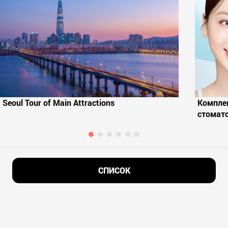
Seoul Tour of Main Attractions
Комплек
стомат
СПИСОК