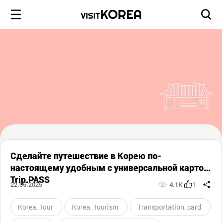
Сделайте путешествие в Корею по-
настоящему удобным с универсальной картой
Trip.PASS
22.05.2025
4.1K
1
Korea_Tour
Korea_Tourism
Transportation_card