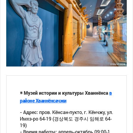
※ Музей истории и культуры Хваннёнса
в
районе Хваннёнсачжи
- Адрес:
пров. Кёнсан-пукто, г. Кёнчжу, ул.
Имхэ-ро 64-19 (경상북도 경주시 임해로 64-
19)
- Время работы:
апрель-октябрь 09:00-1