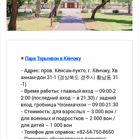
※
Парк Тэрынвон в Кёнчжу
- Адрес:
пров. Кёнсан-пукто, г. Кёнчжу, Хв
аннам-дон 31-1 (경상북도 경주시 황남동 31
-1)
- Время работы:
главный вход – 09:00-2
2:00 (последний вход – в 21:30) / задний
вход, гробница Чхонмачхон – 09:00-21:30
- Стоимость:
для взрослых – 3 000 вон /
для военных и подростков – 2 000 вон /
для детей – 1 000 вон
- Телефон для справок:
+82-54-750-8650
- Парковка:
общественная парковка