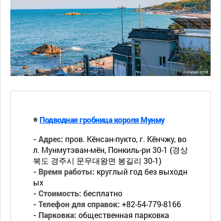
※
Подводная гробница короля Мунму
- Адрес:
пров. Кёнсан-пукто, г. Кёнчжу, во
л. Мунмутэван-мён, Понкиль-ри 30-1 (경상
북도 경주시 문무대왕면 봉길리 30-1)
- Время работы:
круглый год без выходн
ых
- Стоимость:
бесплатно
- Телефон для справок:
+82-54-779-8166
- Парковка:
общественная парковка