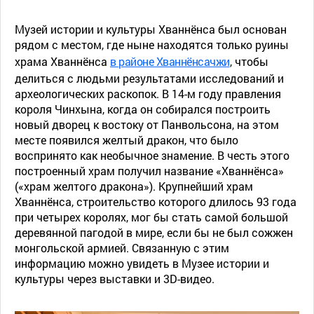
Музей истории и культуры Хваннёнса был основан
рядом с местом, где ныне находятся только руины
храма Хваннёнса
в районе Хваннёнсачжи
, чтобы
делиться с людьми результатами исследований и
археологических раскопок. В 14-м году правления
короля Чинхына, когда он собирался построить
новый дворец к востоку от Панвольсона, на этом
месте появился желтый дракон, что было
воспринято как необычное знамение. В честь этого
построенный храм получил название «Хваннёнса»
(«храм желтого дракона»). Крупнейший храм
Хваннёнса, строительство которого длилось 93 года
при четырех королях, мог бы стать самой большой
деревянной пагодой в мире, если бы не был сожжен
монгольской армией. Связанную с этим
информацию можно увидеть в Музее истории и
культуры через выставки и 3D-видео.