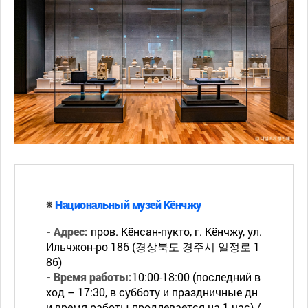
※
Национальный музей Кёнчжу
- Адрес:
пров. Кёнсан-пукто, г. Кёнчжу, ул.
Ильчжон-ро 186 (경상북도 경주시 일정로 1
86)
- Время работы:
10:00-18:00 (последний в
ход – 17:30, в субботу и праздничные дн
и время работы продлевается на 1 час) /