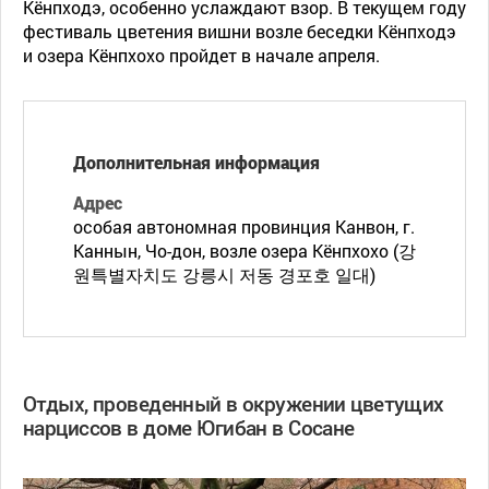
Кёнпходэ, особенно услаждают взор. В текущем году
фестиваль цветения вишни возле беседки Кёнпходэ
и озера Кёнпхохо пройдет в начале апреля.
Дополнительная информация
Адрес
особая автономная провинция Канвон, г.
Каннын, Чо-дон, возле озера Кёнпхохо (강
원특별자치도 강릉시 저동 경포호 일대)
Отдых, проведенный в окружении цветущих
нарциссов в доме Югибан в Сосане