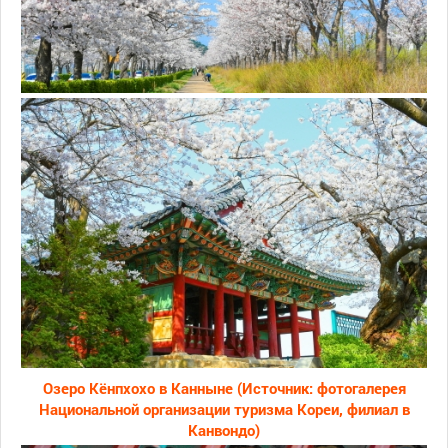
Озеро Кёнпхохо в Канныне (Источник: фотогалерея
Национальной организации туризма Кореи, филиал в
Канвондо)