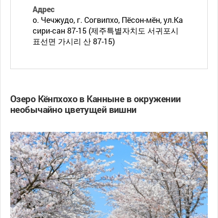
Адрес
о. Чечжудо, г. Согвипхо, Пёсон-мён, ул.Ка
сири-сан 87-15 (제주특별자치도 서귀포시
표선면 가시리 산 87-15)
Озеро Кёнпхохо в Канныне в окружении
необычайно цветущей вишни