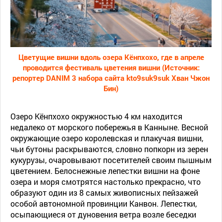
Цветущие вишни вдоль озера Кёнпхохо, где в апреле
проводится фестиваль цветения вишни (Источник:
репортер DANIM 3 набора сайта kto9suk9suk Хван Чжон
Бин)
Озеро Кёнпхохо окружностью 4 км находится
недалеко от морского побережья в Канныне. Весной
окружающие озеро королевская и плакучая вишни,
чьи бутоны раскрываются, словно попкорн из зерен
кукурузы, очаровывают посетителей своим пышным
цветением. Белоснежные лепестки вишни на фоне
озера и моря смотрятся настолько прекрасно, что
образуют один из 8 самых живописных пейзажей
особой автономной провинции Канвон. Лепестки,
осыпающиеся от дуновения ветра возле беседки