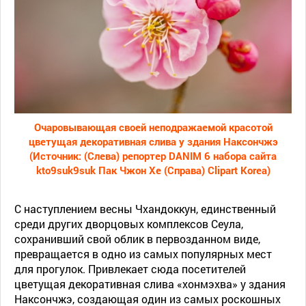
Очаровывающая своей неподражаемой красотой
цветущая декоративная слива у здания Наксончжэ
(Источник: (Слева) репортер DANIM 6 набора сайта
kto9suk9suk Пак Чжон Хе (Справа) Clipart Korea)
С наступлением весны Чхандоккун, единственный
среди других дворцовых комплексов Сеула,
сохранивший свой облик в первозданном виде,
превращается в одно из самых популярных мест
для прогулок. Привлекает сюда посетителей
цветущая декоративная слива «хонмэхва» у здания
Наксончжэ, создающая один из самых роскошных