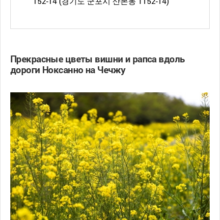
152-14 (경기도 군포시 산본동 1152-14)
Прекрасные цветы вишни и рапса вдоль
дороги Ноксанно на Чечжу