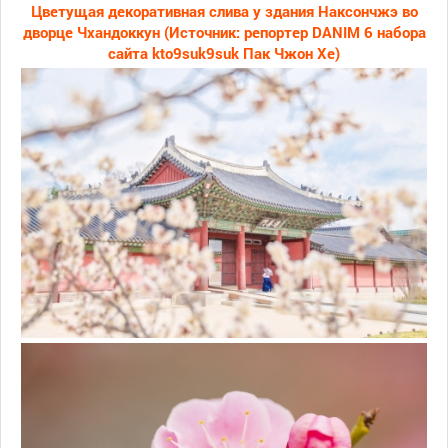
Цветущая декоративная слива у здания Наксончжэ во
дворце Чхандоккун (Источник: репортер DANIM 6 набора
сайта kto9suk9suk Пак Чжон Хе)