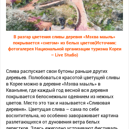
В разгар цветения сливы деревня «Мэхва маыль»
покрывается «снегом» из белых цветов(Источник:
фотогалерея Национальной организации туризма Кореи
– Live Studio)
Слива распускает свои бутоны раньше других
деревьев. Полюбоваться красотой цветущей сливы
в Корее можно в деревне «Мэхва маыль» в
Кванъяне, где каждый год весной вся деревня
покрывается белоснежным одеянием из нежных
цветов. Место это так и называется «Сливовая
деревня». Цветущая слива – сама по себе
восхитительна, но особенно завораживает картина
разлетающихся от дуновения ветра белых
лепестков. Здесь ежегодно устраивают фестиваль