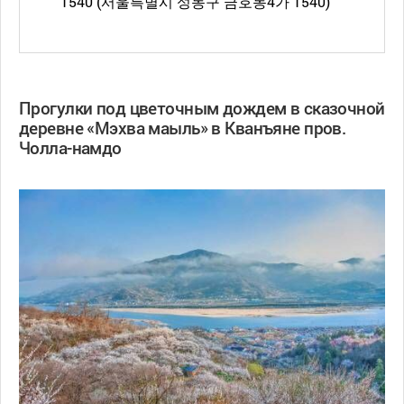
1540 (서울특별시 성동구 금호동4가 1540)
Прогулки под цветочным дождем в сказочной
деревне «Мэхва маыль» в Кванъяне пров.
Чолла-намдо