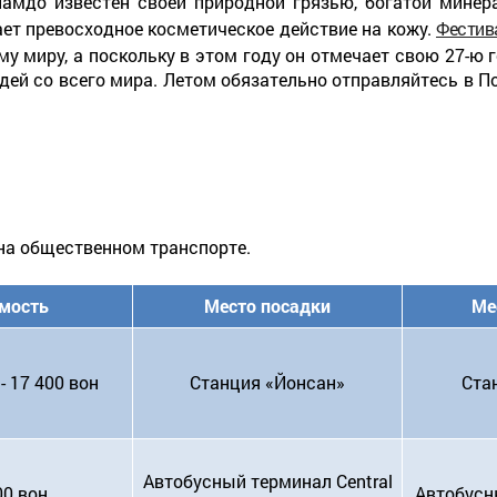
намдо известен своей природной грязью, богатой минера
ает превосходное косметическое действие на кожу.
Фестив
у миру, а поскольку в этом году он отмечает свою 27-ю 
ей со всего мира. Летом обязательно отправляйтесь в П
 на общественном транспорте.
мость
Место посадки
Ме
- 17 400 вон
Станция «Йонсан»
Ста
Автобусный терминал Central
00 вон
Автобусн