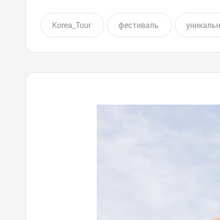
Korea_Tour
фестиваль
уникаль