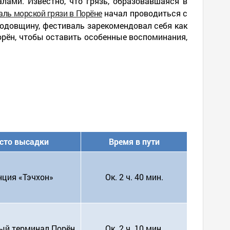
лами. Известно, что грязь, образовавшаяся в
аль морской грязи в Порёне
начал проводиться с
годовщину, фестиваль зарекомендовал себя как
орён, чтобы оставить особенные воспоминания,
сто высадки
Время в пути
нция «Тэчхон»
Ок. 2 ч. 40 мин.
ый терминал Порён
Ок. 2 ч. 10 мин.