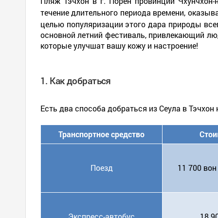
Пляж Тэчхон в г. Порён провинции Чхунчхон-
течение длительного периода времени, оказыв
целью популяризации этого дара природы всем
основной летний фестиваль, привлекающий люд
которые улучшат вашу кожу и настроение!
1. Как добраться
Есть два способа добраться из Сеула в Тэчхон
Транспортное средство
Стои
Поезд
11 700 вон 
Экспресс-автобус
18 9