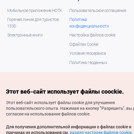
Мобильное приложение НОТК
Пользовательское соглашение
Горячая линия для туристов
Политика
1330
конфиденциальности
Электронные книги
Настройка файлов cookie
О файлах Cookie
Условия геосервиса
Политика геоданных
Этот веб-сайт использует файлы coockie.
Этот веб-сайт использует файлы cookie для улучшения
пользовательского опыта.
Нажимая на кнопку "Разрешить", вы 
согласие на использование файлов cookie.
(с) Национальная организация туризма Кореи Все
права защищены
Для получения дополнительной информации о файлах cookie и
Для извещения об ошибках и проблемах, связанных с
причинах их использования см.
раздел настроек файлов cookie
.