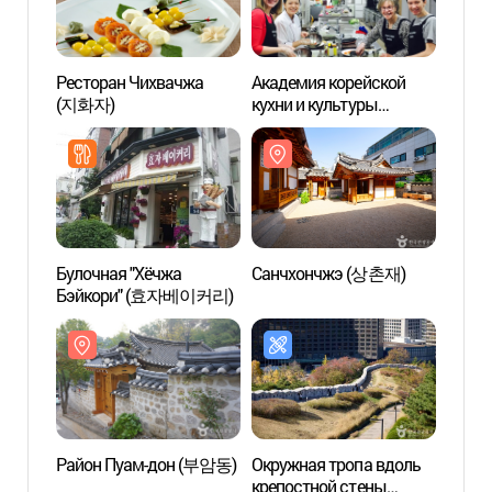
Ресторан Чихвачжа
Академия корейской
Акаде
(지화자)
кухни и культуры
кухни
(푸드앤컬쳐 아카데미)
(푸드
Булочная "Хёчжа
Санчхончжэ (상촌재)
Райо
Бэйкори" (효자베이커리)
Район Пуам-дон (부암동)
Окружная тропа вдоль
Гора 
крепостной стены