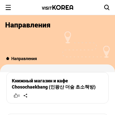
Направления
Направления
Книжный магазин и кафе
Chosochaekbang (인왕산 더숲 초소책방)
0