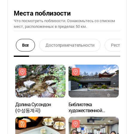
Места поблизости
Что посмотреть поблизости. Ознакомьтесь со списком
мест, расположенных в пределах 50 км.
Все
Достопримечательности
Ресторан
Долина Сусондон
Библиотека
Долин
(수성동계곡)
художественной
(수성
литературы Чхонун
(청운문학도서관)