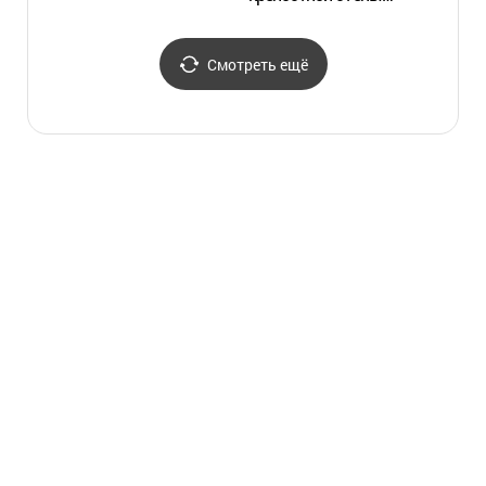
Ханяндосон в Сеуле
(서울 한양도성 순성길)
Смотреть ещё