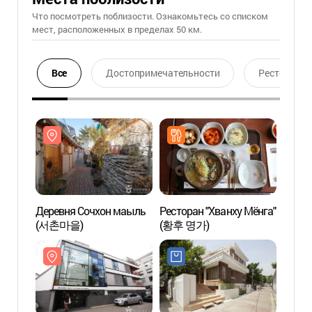
Что посмотреть поблизости. Ознакомьтесь со списком
мест, расположенных в пределах 50 км.
Все
Достопримечательности
Ресторан
Деревня Сочхон маыль
Ресторан "Хванху Мёнга"
Дерев
(서촌마을)
(황후 명가)
(서촌