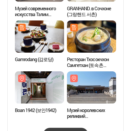
Музей современного
GRANHAND. в Сочхоне
Boan 
искусства Тэлим
(그랑핸드 서촌)
(대림미술관)
Gamrodang (감로당)
Ресторан Тхосокчхон
Уроки
Самгетхан (토속촌
кулин
삼계탕)
Госуд
корол
Сеуле
Boan 1942 (보안1942)
Музей королевских
Ворот
реликвий
(광화
(국립고궁박물관)