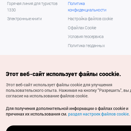
Горячая линия для туристов
Политика
1330
конфиденциальности
Электронные книги
Настройка файлов cookie
О файлах Cookie
Условия геосервиса
Политика геоданных
Этот веб-сайт использует файлы coockie.
Этот веб-сайт использует файлы cookie для улучшения
пользовательского опыта.
Нажимая на кнопку "Разрешить", вы 
согласие на использование файлов cookie.
(с) Национальная организация туризма Кореи Все
права защищены
Для получения дополнительной информации о файлах cookie и
Для извещения об ошибках и проблемах, связанных с
причинах их использования см.
раздел настроек файлов cookie
.
работой веб-сайта, направляйте ваши запросы на
официальный адрес электронной почты
russian@knto.or.kr