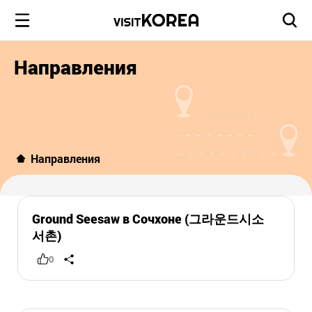
Направления
Направления
Ground Seesaw в Сочхоне (그라운드시소
서촌)
0