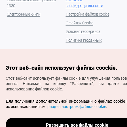
1330
конфиденциальности
Электронные книги
Настройка файлов cookie
О файлах Cookie
Условия геосервиса
Политика геоданных
Этот веб-сайт использует файлы coockie.
Этот веб-сайт использует файлы cookie для улучшения пользо
опыта.
Нажимая на кнопку "Разрешить", вы даёте со
использование файлов cookie.
(с) Национальная организация туризма Кореи Все
права защищены
Для получения дополнительной информации о файлах cookie 
Для извещения об ошибках и проблемах, связанных с
их использования см.
раздел настроек файлов cookie
.
работой веб-сайта, направляйте ваши запросы на
официальный адрес электронной почты
russian@knto.or.kr
Разрешить все файлы cookie