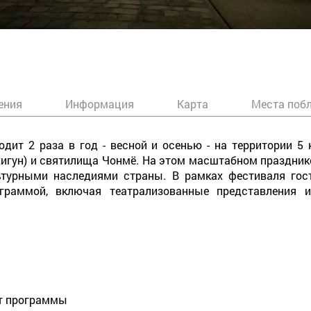
ения
Информация
Карта
Места поб
дит 2 раза в год - весной и осенью - на территории 5 
ёнхигун) и святилища Чонмё. На этом масштабном праздни
ьтурными наследиями страны. В рамках фестиваля гост
ограммой, включая театрализованные представления и
от программы