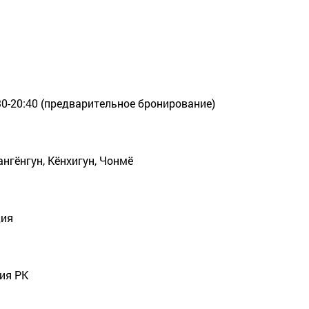
30-20:40 (предварительное бронирование)
ангёнгун, Кёнхигун, Чонмё
дия
ия РК