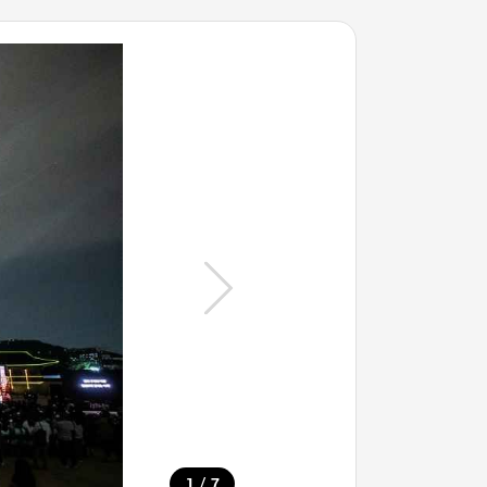
/
1
7