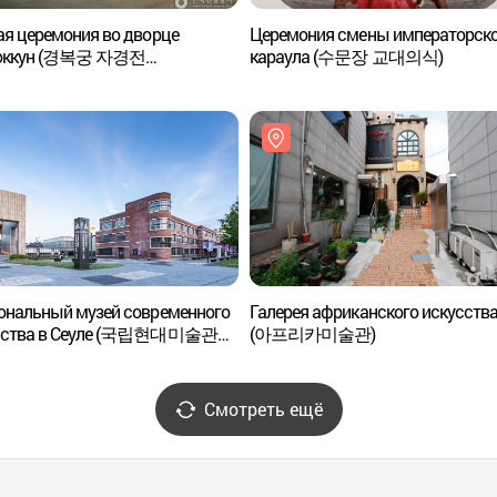
я церемония во дворце
Церемония смены императорск
оккун (경복궁 자경전
караула (수문장 교대의식)
체험행사)
ональный музей современного
Галерея африканского искусств
сства в Сеуле (국립현대미술관
(아프리카미술관)
)
Смотреть ещё