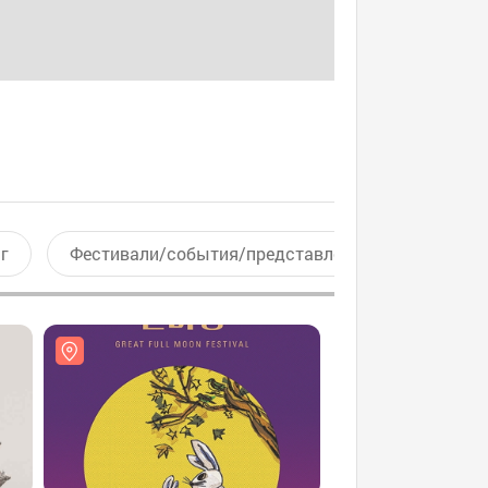
г
Фестивали/события/представления
Актив