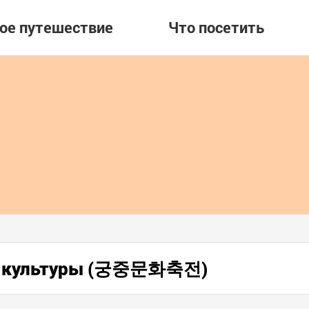
вое путешествие
Что посетить
ой культуры (궁중문화축전)