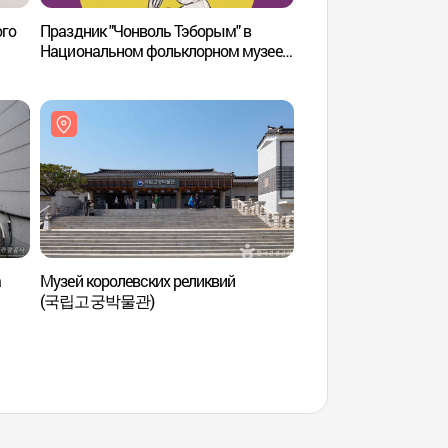
ого
Праздник "Чонволь Тэборым" в
Дворец Кёнбоккун
Национальном фольклорном музее
Кореи (국립민속박물관 정월대보름
한마당)
а
Музей королевских реликвий
Музей королевских 
(국립고궁박물관)
(국립고궁박물관)