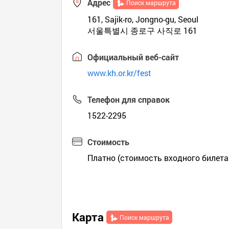
Адрес
Поиск маршрута
161, Sajik-ro, Jongno-gu, Seoul
서울특별시 종로구 사직로 161
Официальный веб-сайт
www.kh.or.kr/fest
Телефон для справок
1522-2295
Стоимость
Платно (стоимость входного билета
Карта
Поиск маршрута