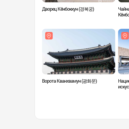
Дворец Кёнбоккун (경복궁)
Чайна
Кёнб
다례
Ворота Кванхвамун (광화문)
Наци
иску
서울관