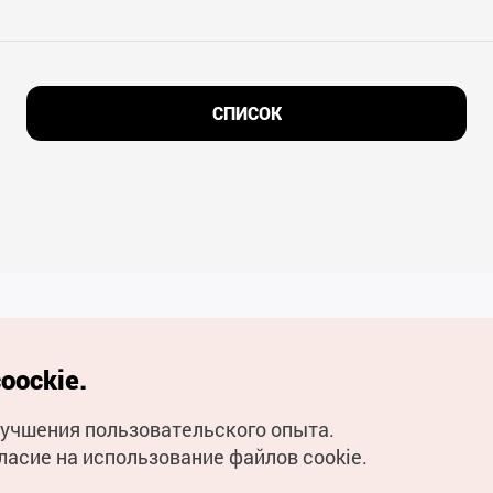
СПИСОК
Полезные ссылки
oockie.
Мобильное приложени
улучшения пользовательского опыта.
Горячая линия для тури
ласие на использование файлов cookie.
Электронные книги