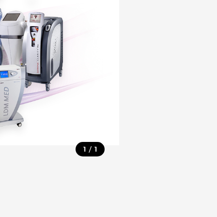
/
1
1