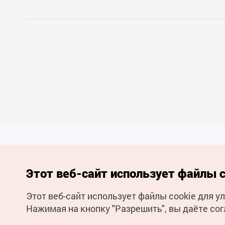
Этот веб-сайт использует файлы c
Этот веб-сайт использует файлы cookie для 
(с) Национальная организация туризма Кореи Все права
Нажимая на кнопку "Разрешить", вы даёте сог
защищены
Для извещения об ошибках и проблемах, связанных с работой
веб-сайта, направляйте ваши запросы на
официальный