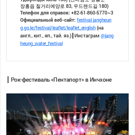
장흥읍 칠거리예양로 83, 우드랜드길 180)
Телефон для справок:
+82-61-860-5770~3
Официальный веб-сайт:
festival.jangheun
g.go.kr/festival/leaflet/leaflet_english
(на
англ., кит., яп., тай. яз.)┃Инстаграм
@jang
heung_water_festival
┃ Рок-фестиваль «Пентапорт» в Инчхоне