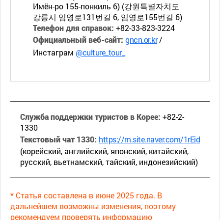
Имён-ро 155-понкиль 6) (강원특별자치도
강릉시 임영로131번길 6, 임영로155번길 6)
Телефон для справок:
+82-33-823-3224
Официальный веб-сайт:
gncn.or.kr
/
Инстаграм
@culture_tour_
Служба поддержки туристов в Корее:
+82-2-
1330
Текстовый чат 1330:
https://m.site.naver.com/1rEid
(корейский, английский, японский, китайский,
русский, вьетнамский, тайский, индонезийский)
* Статья составлена в июне 2025 года. В
дальнейшем возможны изменения, поэтому
рекомендуем проверять информацию