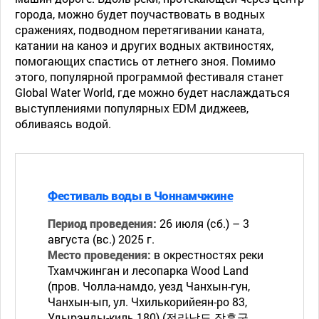
города, можно будет поучаствовать в водных
сражениях, подводном перетягивании каната,
катании на каноэ и других водных актвиностях,
помогающих спастись от летнего зноя. Помимо
этого, популярной программой фестиваля станет
Global Water World, где можно будет наслаждаться
выступлениями популярных EDM диджеев,
обливаясь водой.
Фестиваль воды в Чоннамчжине
Период проведения:
26 июля (сб.) – 3
августа (вс.) 2025 г.
Место проведения:
в окрестностях реки
Тхамчжинган и лесопарка Wood Land
(пров. Чолла-намдо, уезд Чанхын-гун,
Чанхын-ып, ул. Чхилькорийеян-ро 83,
Удырэнды-киль 180) (전라남도 장흥군