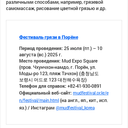
различными способами, например, грязевой
самомассаж, рисование цветной грязью и др.
Фестиваль грязи в Порёне
Период проведения:
25 июля (пт.) – 10
августа (вс.) 2025 г.
Место проведения:
Mud Expo Square
(пров. Чхунчхон-намдо, г. Порён, ул.
Моды-ро 123, пляж Тэчхон) (충청남도
보령시 머드로 123 대천해수욕장)
Телефон для справок:
+82-41-930-0891
Официальный веб-сайт:
mudfestival.or.kr/e
n/festival/main.html
(на англ., яп., кит., исп.
яз.) / Инстаграм
@mudfestival_korea