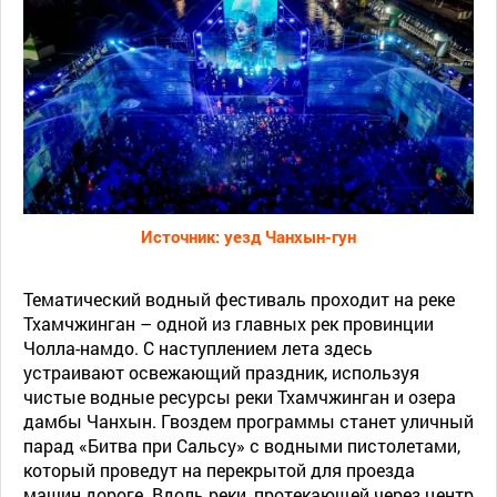
Источник: уезд Чанхын-гун
Тематический водный фестиваль проходит на реке
Тхамчжинган – одной из главных рек провинции
Чолла-намдо. С наступлением лета здесь
устраивают освежающий праздник, используя
чистые водные ресурсы реки Тхамчжинган и озера
дамбы Чанхын. Гвоздем программы станет уличный
парад «Битва при Сальсу» с водными пистолетами,
который проведут на перекрытой для проезда
машин дороге. Вдоль реки, протекающей через центр