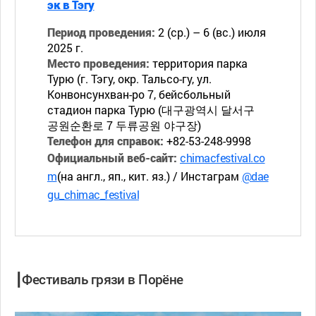
эк в Тэгу
Период проведения:
2 (ср.) – 6 (вс.) июля
2025 г.
Место проведения:
территория парка
Турю (г. Тэгу, окр. Тальсо-гу, ул.
Конвонсунхван-ро 7, бейсбольный
стадион парка Турю (대구광역시 달서구
공원순환로 7 두류공원 야구장)
Телефон для справок:
+82-53-248-9998
Официальный веб-сайт:
chimacfestival.co
m
(на англ., яп., кит. яз.) / Инстаграм
@dae
gu_chimac_festival
┃Фестиваль грязи в Порёне