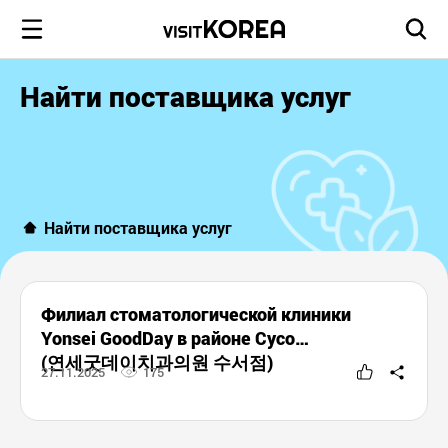
Найти поставщика услуг
Найти поставщика услуг
Филиал стоматологической клиники
Yonsei GoodDay в районе Сусо
(연세굿데이치과의원 수서점)
27.11.2025
175