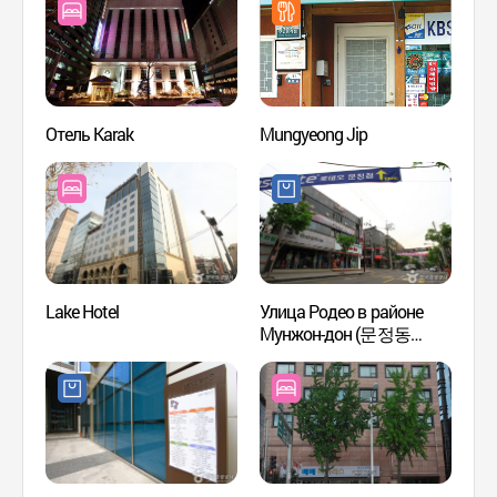
рыбаловства) (가락동
(가락농수산물 도매시장))
Отель Karak
Mungyeong Jip
Парк 
(озер
Lake Hotel
Улица Родео в районе
Мунжон-дон (문정동
Этног
로데오거리)
в пар
(롯데