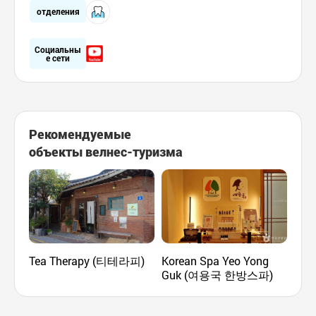
отделения
Социальны
е сети
Рекомендуемые
объекты велнес-туризма
Tea Therapy (티테라피)
Korean Spa Yeo Yong
Кли
Guk (여용국 한방스파)
тра
мед
(이