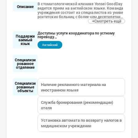
В стоматологической клинике Yonsei GoodDay
Описание
ведется прием на английском языке. Команда
учреждения состоит из специалистов из униве
рситетских больниц с более чем десятилетним
+Смотреть ещё
опытом работы в своих областях. Клиника пре
доставляет полный спектр услуг, связанных с
лечением, включая услуги отелей-партнеров и
Доступны услуги координатора по устному
возврат налогов. Пройдите стоматологическое
Поддержи
переводу.。
лечение без боли благодаря анестезии и седац
ваемый
ии.
язык
Английский
Специализи
рованное
отделение
Специализи
Наличие рекламного материала на
рованные
иностранном языке
объекты
Служба бронирования (рекомендации)
отеля
Установка автомата по возврату налогов в
медицинском учреждении