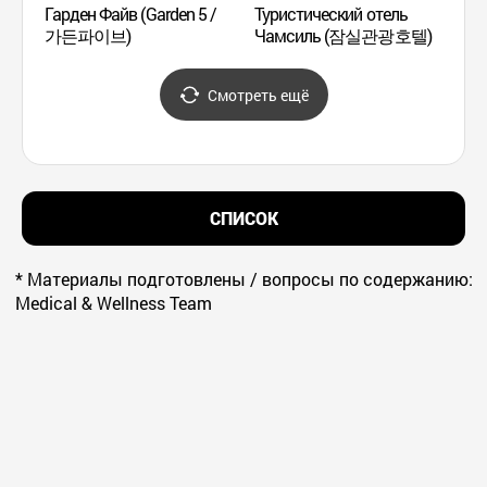
Гарден Файв (Garden 5 /
Туристический отель
가든파이브)
Чамсиль (잠실관광호텔)
Башня
LotteW
(롯데
Смотреть ещё
롯데월
СПИСОК
* Материалы подготовлены / вопросы по содержанию:
Medical & Wellness Team