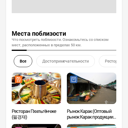
Места поблизости
Что посмотреть поблизости. Ознакомьтесь со списком
мест, расположенных в пределах 50 км.
Все
Достопримечательности
Ресторан
Ресторан Пхильгёнчже
Рынок Карак (Оптовый
Нори 
(필경재)
рынок Карак продукции
(서울
земледелия и