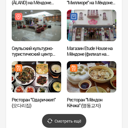
(ÅLAND) на Мёндоне
"Миллиоре" на Мёндоне
(명동
(에이랜드 (ÅLAND)
(밀리오레 명동점)
명동본점)
Сеульский культурно-
Магазин Etude House на
Худож
туристический центр
Мёндоне (филиал на
Мён
(서울글로벌문화체험센터
Чхунмуро) (에뛰드하우스
)
명동 충무로점)
Ресторан "Одаричжип"
Ресторан "Мёндон
Центр
(오다리집)
Кёчжа" (명동교자)
инфор
Мёнд
(명동
Смотреть ещё