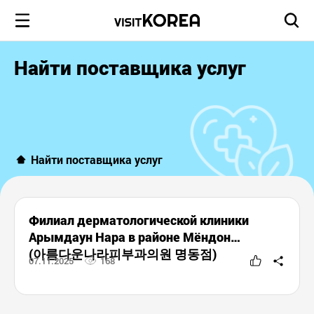
Найти поставщика услуг
Найти поставщика услуг
Филиал дерматологической клиники
Арымдаун Нара в районе Мёндон
(아름다운나라피부과의원 명동점)
07.11.2025
168