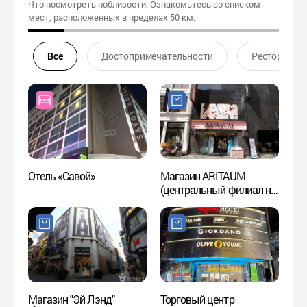
Что посмотреть поблизости. Ознакомьтесь со списком
мест, расположенных в пределах 50 км.
Все
Достопримечательности
Ресторан
Отель «Савой»
Магазин ARITAUM
Сеуль
(центральный филиал на
турис
Мёндоне) (아리따움
(서
(명동중앙직영점))
)
Магазин "Эй Лэнд"
Торговый центр
Театр