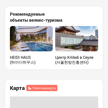
Рекомендуемые
объекты велнес-туризма
HEIDI HAUS
Центр K-Medi в Сеуле
Kor
(하이디하우스)
(서울한방진흥센터)
Gu
Карта
Поиск маршрута