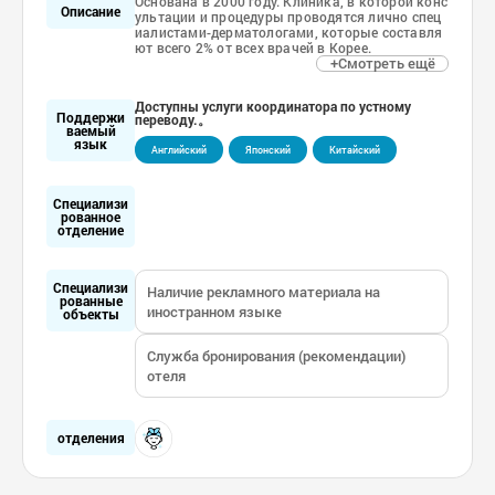
Основана в 2000 году. Клиника, в которой конс
Описание
ультации и процедуры проводятся лично спец
иалистами-дерматологами, которые составля
ют всего 2% от всех врачей в Корее.
+Смотреть ещё
Доступны услуги координатора по устному
Поддержи
переводу.。
ваемый
язык
Английский
Японский
Китайский
Специализи
рованное
отделение
Специализи
Наличие рекламного материала на
рованные
иностранном языке
объекты
Служба бронирования (рекомендации)
отеля
отделения