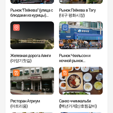
Рынок "Пхёнхва" (улица с
Рынок Пхёнхва в Тэгу
Рынок
блюдами из курицы)
(대구 평화시장)
блюда
(대구 평화시장 닭똥집
(대구
골목)
골목)
Железная дорога Аянги
Рынок Чхильсон и
Мемо
(아양기찻길)
ночной рынок
движе
Пёльбёльсансан
госуд
Чхильсон в Тэгу
(국채
(칠성시장&별별상상
칠성야시장)
Ресторан Атриум
Санхо ччимкальби
Улица
(아트리움)
([백년가게]산호찜갈비)
Ким 
(김광