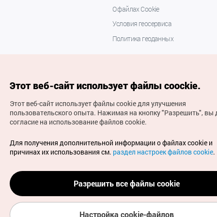
О файлах Cookie
Условия геосервиса
Политика геоданных
Этот веб-сайт использует файлы coockie.
Этот веб-сайт использует файлы cookie для улучшения
пользовательского опыта.
Нажимая на кнопку "Разрешить", вы 
согласие на использование файлов cookie.
(с) Национальная организация туризма Кореи Все
права защищены
Для получения дополнительной информации о файлах cookie и
Для извещения об ошибках и проблемах, связанных с
причинах их использования см.
раздел настроек файлов cookie
.
работой веб-сайта, направляйте ваши запросы на
официальный адрес электронной почты
russian@knto.or.kr
Разрешить все файлы cookie
Настройка cookie-файлов