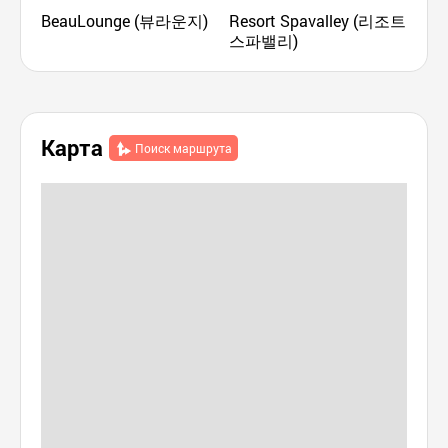
BeauLounge (뷰라운지)
Resort Spavalley (리조트
Саю
스파밸리)
Карта
Поиск маршрута