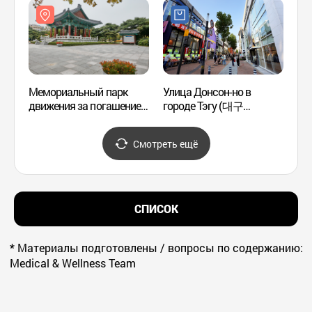
Мемориальный парк
Улица Донсон-но в
Конце
движения за погашение
городе Тэгу (대구
(быв.
государственного долга
동성로거리)
город
(국채보상운동기념공원)
(대구
Смотреть ещё
대구시
СПИСОК
* Материалы подготовлены / вопросы по содержанию:
Medical & Wellness Team