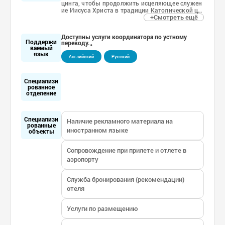
цинга, чтобы продолжить исцеляющее служен
ие Иисуса Христа в традиции Католической це
+Смотреть ещё
ркви.
В 2010 году в рамках этой многопрофильной б
ольницы, насчитывающей 31 медицинское отд
Доступны услуги координатора по устному
еление, был открыт Международный медицин
Поддержи
переводу.。
ский центр, предоставляющий комплексные ус
ваемый
луги в формате one-stop для иностранных паци
язык
Английский
Русский
ентов, включая запись на прием, регистрацию,
оплату, услуги переводчика, оформление страх
овых выплат и др. Центр оказывает помощь н
е только военнослужащим США в Корее и влад
Специализи
рованное
ельцам частных зарубежных страховок, но и п
отделение
ациентам с тяжелыми заболеваниями из таки
х стран, как Россия, Казахстан, Монголия и д
р., проводя для них операции, лечение и медиц
инские обследования.
Специализи
Наличие рекламного материала на
рованные
иностранном языке
объекты
Сопровождение при прилете и отлете в
аэропорту
Служба бронирования (рекомендации)
отеля
Услуги по размещению