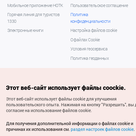
Мобильное приложение НОТК
Пользовательское соглашение
Горячая линия для туристов
Политика
1330
конфиденциальности
Электронные книги
Настройка файлов cookie
О файлах Cookie
Условия геосервиса
Политика геоданных
Этот веб-сайт использует файлы coockie.
Этот веб-сайт использует файлы cookie для улучшения
пользовательского опыта.
Нажимая на кнопку "Разрешить", вы 
согласие на использование файлов cookie.
(с) Национальная организация туризма Кореи Все
права защищены
Для получения дополнительной информации о файлах cookie и
Для извещения об ошибках и проблемах, связанных с
причинах их использования см.
раздел настроек файлов cookie
.
работой веб-сайта, направляйте ваши запросы на