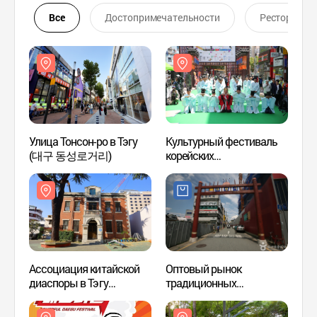
Все
Достопримечательности
Ресторан
Улица Тонсон-ро в Тэгу
Культурный фестиваль
Улица
(대구 동성로거리)
корейских
(대구
лекарственных трав
Яннёнси в Тэгу
(대구약령시
한방문화축제)
Ассоциация китайской
Оптовый рынок
Мемор
диаспоры в Тэгу
традиционных
февра
(대구화교협회)
лекарственных стредств
(2.
в Тэгу (대구 한약재