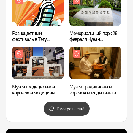
도매시장 )
Разноцветный
Мемориальный парк 28
Музей
фестиваль в Тэгу
февраля Чунан
корей
(Powerful Daegu Festival)
(2.28기념중앙공원)
горо
(파워풀대구페스티벌)
한의약
Музей традиционной
Музей традиционной
Церко
корейской медицины
корейской медицины в
(대구
Яннёнси в Тэгу (대구
городе Тэгу (대구약령시
약령시 한의약박물관)
한의약박물관)
Смотреть ещё