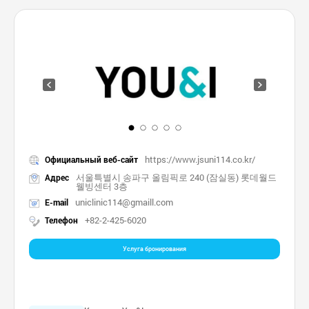
https://www.jsuni114.co.kr/
Официальный веб-сайт
서울특별시 송파구 올림픽로 240 (잠실동) 롯데월드
Адрес
웰빙센터 3층
uniclinic114@gmaill.com
E-mail
+82-2-425-6020
Телефон
Услуга бронирования