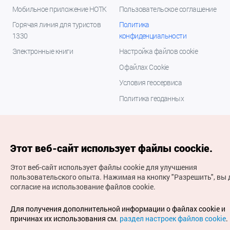
Мобильное приложение НОТК
Пользовательское соглашение
Горячая линия для туристов
Политика
1330
конфиденциальности
Электронные книги
Настройка файлов cookie
О файлах Cookie
Условия геосервиса
Политика геоданных
Этот веб-сайт использует файлы coockie.
Этот веб-сайт использует файлы cookie для улучшения
пользовательского опыта.
Нажимая на кнопку "Разрешить", вы 
согласие на использование файлов cookie.
(с) Национальная организация туризма Кореи Все
права защищены
Для получения дополнительной информации о файлах cookie и
Для извещения об ошибках и проблемах, связанных с
причинах их использования см.
раздел настроек файлов cookie
.
работой веб-сайта, направляйте ваши запросы на