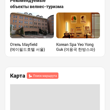
Рекомендуемые
объекты велнес-туризма
Отель Mayfield
Korean Spa Yeo Yong
Tea
(메이필드호텔 서울)
Guk (여용국 한방스파)
Карта
Поиск маршрута