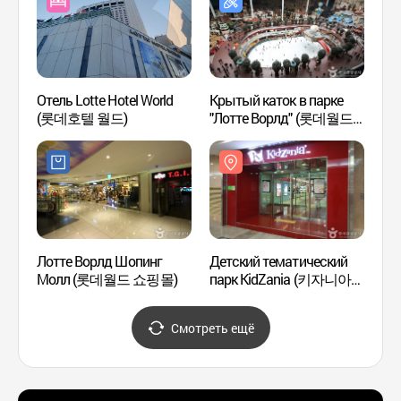
Отель Lotte Hotel World
Крытый каток в парке
Парк 
(롯데호텔 월드)
"Лотте Ворлд" (롯데월드
Сокч
아이스링크(실내))
(석촌
Лотте Ворлд Шопинг
Детский тематический
Башня
Молл (롯데월드 쇼핑몰)
парк KidZania (키자니아
LotteW
서울)
(롯데
롯데월
Смотреть ещё