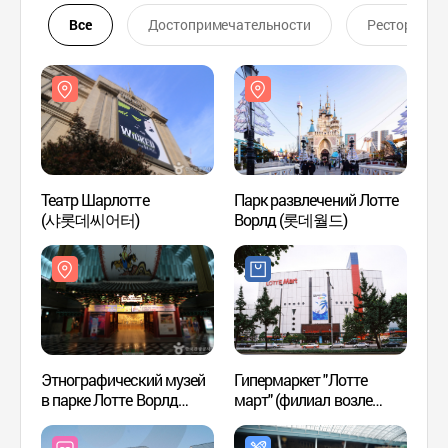
Все
Достопримечательности
Ресторан
Театр Шарлотте
Парк развлечений Лотте
Театр
(샤롯데씨어터)
Ворлд (롯데월드)
(샤롯
Этнографический музей
Гипермаркет "Лотте
Этног
в парке Лотте Ворлд
март" (филиал возле
в пар
(롯데월드 민속박물관)
парка "Лотте Волд")
(롯데
(롯데마트-월드점)