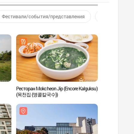
Фестивали/события/представления
Активный отд
Ресторан Mokcheon Jip (Encore Kalguksu)
Монмартр пар
(목천집 (앵콜칼국수))