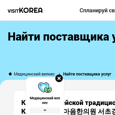
Спланируй с
Найти поставщика 
Медицинский велнес
Найти поставщика услуг
Медицинский вел
Клиника корейской традиц
нес
Каннам (하늘마음한의원 서초