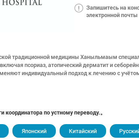
Запишитесь на кон
электронной почты 
ской традиционной медицины Ханыльмаым специал
 включая псориаз, атопический дерматит и себорейн
именяют индивидуальный подход к лечению с учётом
я включают приём травяных препаратов, повышаю
вующее улучшению циркуляции энергии и крови, а та
линика Ханыльмаым делает акцент на интегративно
ги координатора по устному переводу.。
ие коренных причин кожных заболеваний как изнутри
роводятся образовательные программы и консультац
Японский
Китайский
Русски
ов.