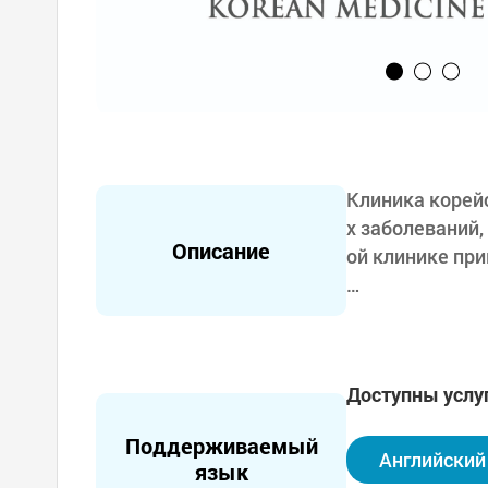
Клиника корей
х заболеваний,
Описание
ой клинике пр
Методы лечени
ние, способст
ления кожи. К
Доступны услу
ние и устранен
Поддерживаемый
Кроме того, п
Английский
язык
жизни пациент