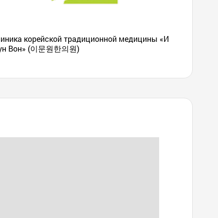
иника корейской традиционной медицины «И
ун Вон» (이문원한의원)