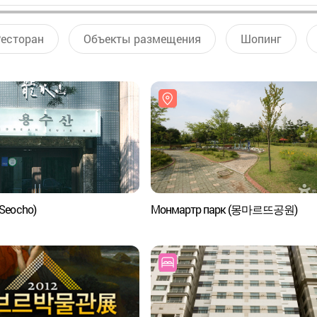
есторан
Объекты размещения
Шопинг
Seocho)
Монмартр парк (몽마르뜨공원)