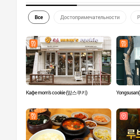
Все
Достопримечательности
Р
Кафе mom’s cookie (맘스쿠키)
Yongsusan(