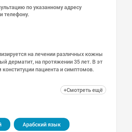
сультацию по указанному адресу
и телефону.
изируется на лечении различных кожны
ый дерматит, на протяжении 35 лет. В эт
 конституции пациента и симптомов.
щих иммунитет организма, иглоукалыва
+Смотреть ещё
кже наружные средства для снятия воспа
м подходе, который направлен на выявле
, так и снаружи.
ии, направленные на улучшение образа
й
Арабский язык