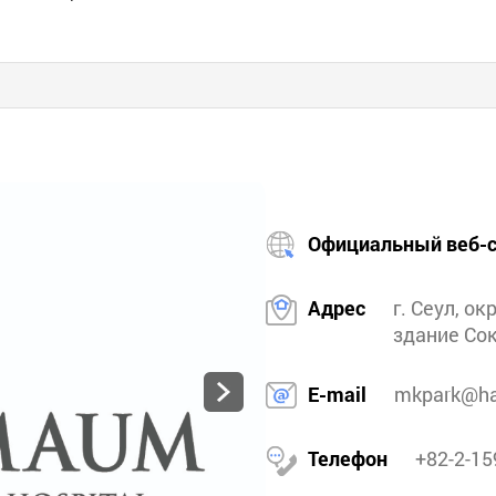
Официальный веб-с
Адрес
г. Сеул, ок
здание Сок
E-mail
mkpark@h
Телефон
+82-2-15