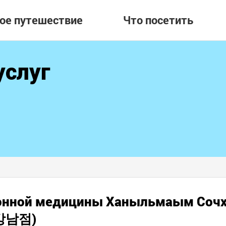
вое путешествие
Что посетить
услуг
ионной медицины Ханыльмаым Сочх
강남점)