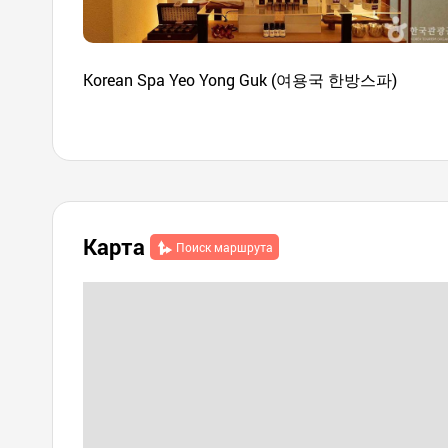
Korean Spa Yeo Yong Guk (여용국 한방스파)
Карта
Поиск маршрута