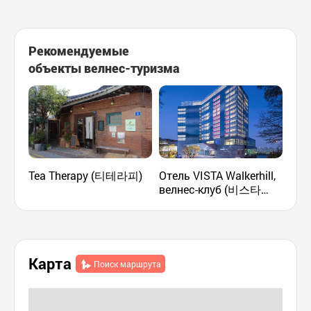
Рекомендуемые
объекты велнес-туризма
Tea Therapy (티테라피)
Отель VISTA Walkerhill,
Kor
велнес-клуб (비스타
Gu
워커힐 서울, 웰니스클럽)
Карта
Поиск маршрута