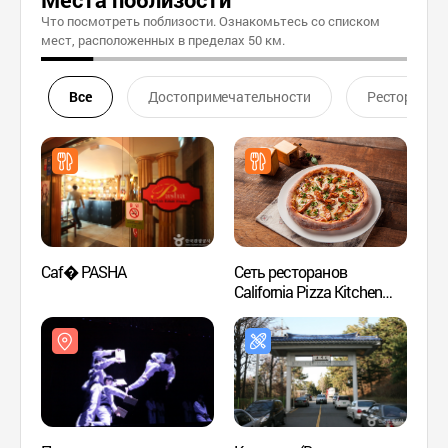
Что посмотреть поблизости. Ознакомьтесь со списком
мест, расположенных в пределах 50 км.
Все
Достопримечательности
Ресторан
Caf� PASHA
Сеть ресторанов
Выста
California Pizza Kitchen
Samsu
филиал в районе Каннам
딜라이
(CPK Gannam,
캘리포니아피자키친
(강남점))