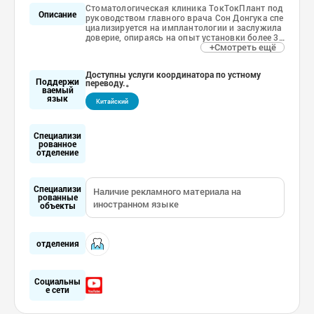
Стоматологическая клиника ТокТокПлант под
Описание
руководством главного врача Сон Донгука спе
циализируется на имплантологии и заслужила
доверие, опираясь на опыт установки более 30
+Смотреть ещё
0 имплантов в день.
Особенно выделяется методика «3 минимальн
Доступны услуги координатора по устному
ых полных имплантата», которая сокращает в
Поддержи
переводу.。
ремя лечения, уменьшает количество устанавл
ваемый
иваемых имплантов и минимизирует болевые
язык
Китайский
ощущения, значительно снижая нагрузку на п
ациента.
Специализи
Кроме того, для обеспечения безопасности и к
рованное
омфорта пожилых пациентов клиника оснаще
отделение
на системой мониторинга уровня университетс
кой больницы, работает штатная анестезиолог
ическая сестра и функционирует комната восс
тановления, создавая безопасную и комфортн
Специализи
Наличие рекламного материала на
ую среду для лечения.
рованные
иностранном языке
объекты
отделения
Социальны
е сети