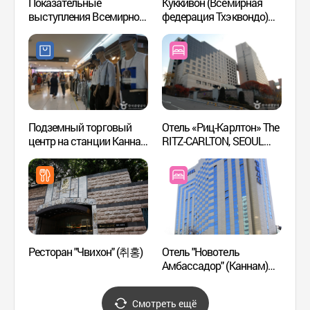
Показательные
Куккивон (Всемирная
Арт-ц
выступления Всемирной
федерация Тхэквондо)
(LG
Федерации Тхэквондо
(국기원(세계태권도본부))
Куккивон: 'Great
Taekwondo - Великое
боевое искусство Кореи -
Воин месяца' (국기원
태권도 시범단 상설공연:
'Great Taekwondo - 달의
무사')
Подземный торговый
Отель «Риц-Карлтон» The
Зал и
центр на станции Каннам
RITZ-CARLTON, SEOUL
(예림
(강남역 지하도상가)
(호텔 리츠칼튼 서울)
Ресторан "Чвихон" (취홍)
Отель "Новотель
Сауна
Амбассадор" (Каннам)
(노보텔 앰배서더 강남,
서울)
Смотреть ещё