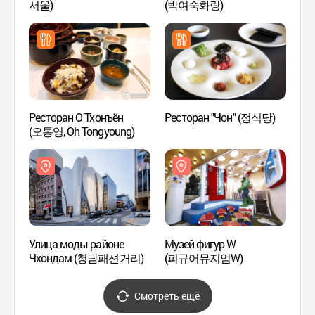
서울)
(박여숙화랑)
(피규
Ресторан О Тхонъён
Ресторан "Чон" (정식당)
SJ Ку
(오통영, Oh Tongyoung)
(SJ
Улица моды районе
Музей фигур W
Аллея
Чхондам (청담패션거리)
(피규어뮤지엄W)
попул
ROAD 
Смотреть ещё