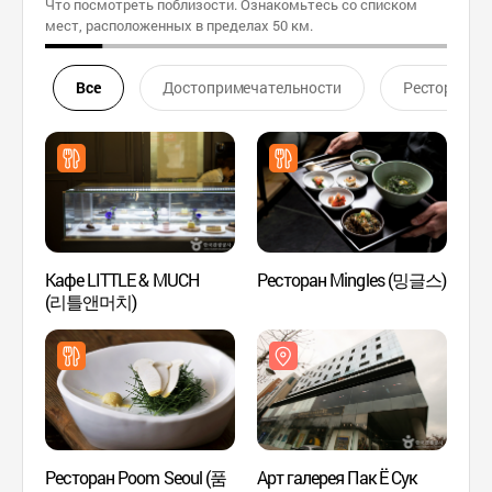
Что посмотреть поблизости. Ознакомьтесь со списком
мест, расположенных в пределах 50 км.
Все
Достопримечательности
Ресторан
Кафе LITTLE & MUCH
Ресторан Mingles (밍글스)
Арт г
(리틀앤머치)
(박여
Ресторан Poom Seoul (품
Арт галерея Пак Ё Сук
Музей