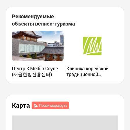
Рекомендуемые
объекты велнес-туризма
Центр K-Medi в Сеуле
Клиника корейской
Оте
(서울한방진흥센터)
традиционной
(메
медицины «И Мун Вон»
(이문원한의원)
Карта
Поиск маршрута