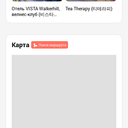
Отель VISTA Walkerhill,
Tea Therapy (티테라피)
Цен
велнес-клуб (비스타
(서
워커힐 서울, 웰니스클럽)
Карта
Поиск маршрута