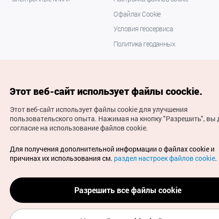
О файлах Cookie
Условия геосервиса
Политика геоданных
Этот веб-сайт использует файлы coockie.
Этот веб-сайт использует файлы cookie для улучшения
пользовательского опыта.
Нажимая на кнопку "Разрешить", вы 
согласие на использование файлов cookie.
(с) Национальная организация туризма Кореи Все
права защищены
Для получения дополнительной информации о файлах cookie и
Для извещения об ошибках и проблемах, связанных с
причинах их использования см.
раздел настроек файлов cookie
.
работой веб-сайта, направляйте ваши запросы на
официальный адрес электронной почты
russian@knto.or.kr
Разрешить все файлы cookie