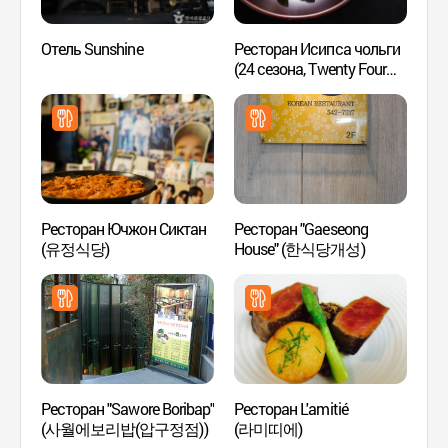
Отель Sunshine
Ресторан Исипса чольги
Прогу
(24 сезона, Twenty Four
Каро
Seasons, 이십사절기)
가로수
Ресторан Ючжон Сиктан
Ресторан "Gaeseong
Парк
(유정식당)
House" (한식당개성)
Ресторан "Sawore Boribap"
Ресторан L'amitié
SJ Ку
(사월에보리밥(압구정점))
(라미띠에)
(SJ