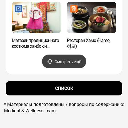
Магазин традиционного
Ресторан Хамо (Hamo,
Студи
костюма ханбок и
하모)
(헤마
постельных
принадлежностей
Смотреть ещё
HanSoonRye
(한순례한복침구)
СПИСОК
* Материалы подготовлены / вопросы по содержанию:
Medical & Wellness Team