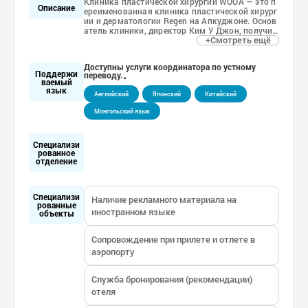
Клиника пластической хирургии WOOA — это п
Описание
ереименованная клиника пластической хирург
ии и дерматологии Regen на Апкуджоне. Основ
атель клиники, директор Ким У Джон, получил
+Смотреть ещё
степень доктора пластической хирургии в Сеул
ьском национальном университете и разработ
ал уникальную медицинскую философию брен
Доступны услуги координатора по устному
да.
Поддержи
переводу.。
Это международный комплексный бренд крас
ваемый
оты, который объединяет пластическую хирур
язык
Английский
Японский
Китайский
гию, дерматологию и косметику, придерживая
сь философии ответственного подхода к кажд
Монгольский язык
ому клиенту и созданию утонченной, элегантно
й красоты.
Мы стремимся стать лидером в области медиц
Специализи
ины, воспитывая специалистов, которые будут
рованное
способствовать развитию медицинской отрас
отделение
ли в Корее через постоянные исследования и ц
елеустремленную работу. Наша цель — обеспеч
ить безопасность пациентов и быстрое восста
новление, став глобальным комплексным бре
Специализи
Наличие рекламного материала на
ндом красоты.
рованные
иностранном языке
объекты
Сопровождение при прилете и отлете в
аэропорту
Служба бронирования (рекомендации)
отеля