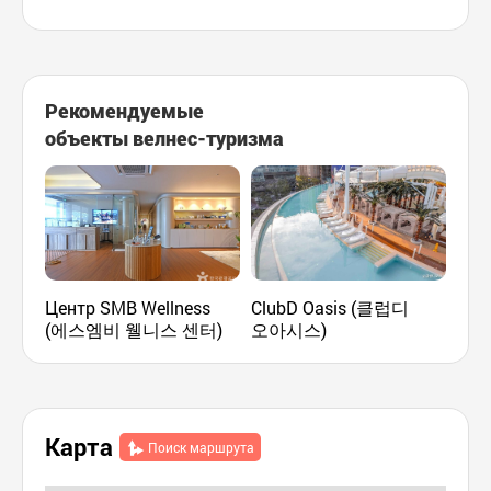
Рекомендуемые
объекты велнес-туризма
Центр SMB Wellness
ClubD Oasis (클럽디
Спа
(에스엠비 웰니스 센터)
오아시스)
(스
Карта
Поиск маршрута