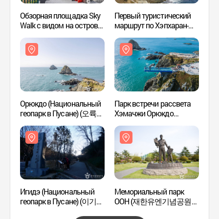
Обзорная площадка Sky
Первый туристический
Орюк
Walk с видом на остров
маршрут по Хэпхаран-
геопа
Орюкдо (오륙도
киль (해파랑길 1코스)
(부산
스카이워크)
Орюкдо (Национальный
Парк встречи рассвета
Игидэ
геопарк в Пусане) (오륙도
Хэмачжи Орюкдо
геопа
(부산 국가지질공원))
(오륙도해맞이공원)
(부산
Игидэ (Национальный
Мемориальный парк
Смот
геопарк в Пусане) (이기대
ООН (재한유엔기념공원
Тонсэ
(부산 국가지질공원))
(UN기념공원))
Иги