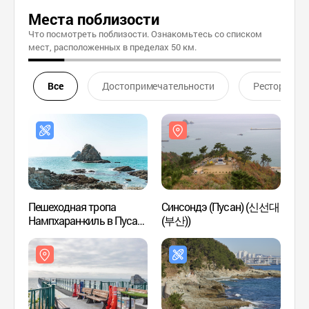
Места поблизости
Что посмотреть поблизости. Ознакомьтесь со списком
мест, расположенных в пределах 50 км.
Все
Достопримечательности
Ресторан
Пешеходная тропа
Синсондэ (Пусан) (신선대
Синсо
Нампхаран-киль в Пусане
(부산))
(부산)
(남파랑길(부산))