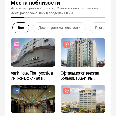
Места поблизости
Что посмотреть поблизости. Ознакомьтесь со списком
мест, расположенных в пределах 50 км.
Все
Достопримечательности
Ресторан
Aank Hotel, The Hyoosik, в
Офтальмологическая
Офта
Инчхоне, филиал в
больница Хангиль
больн
районе Пупхён (더휴식
(한길안과병원)
(한길
아늑호텔 인천 부평점)