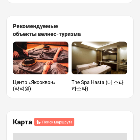
Рекомендуемые
объекты велнес-туризма
Центр «Яксоквон»
The Spa Hasta (더 스파
Para
(약석원)
하스타)
(파
Карта
Поиск маршрута