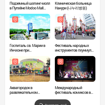
Подземный шопинг-молл
Клиническая больница
Госпи
в Пупхёне Modoo Mall
Нанури (나누리병원)
Инчхо
(부평모두몰
Катол
(부평지하도상가))
униве
(가톨
인천성
Госпиталь св. Марии в
Фестиваль народных
Парк 
Инчхоне при
инструментов пхунмуль
Ворл
Католическом
в Пупхёне
университете Кореи
(부평풍물대축제)
(가톨릭대학교
인천성모병원)
Аквагородок в
Международный
Центр
развлекательном
фестиваль комиксов в
искус
комплексе "Унчжин Плэй
Пучхоне
(인천
Тоси" (웅진플레이도시
(부천국제만화축제)