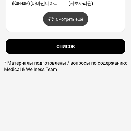
(Каннам) (바바인디아
(서초사리원)
(бывш
(강남역점))
Mass
(구, 
Смотреть ещё
사이트
СПИСОК
* Материалы подготовлены / вопросы по содержанию:
Medical & Wellness Team