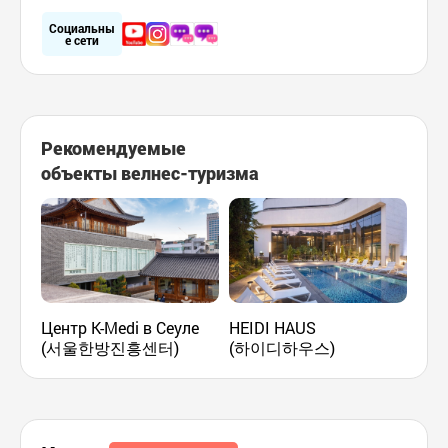
Социальны
е сети
Рекомендуемые
объекты велнес-туризма
Центр K-Medi в Сеуле
HEIDI HAUS
Kor
(서울한방진흥센터)
(하이디하우스)
Gu