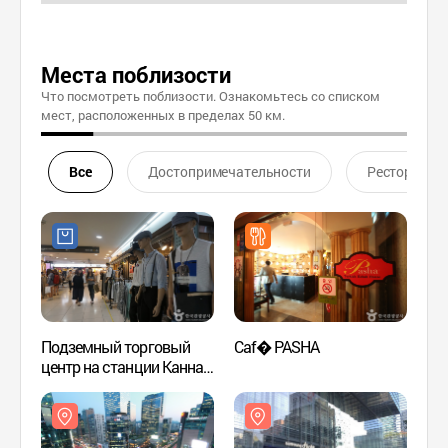
Места поблизости
Что посмотреть поблизости. Ознакомьтесь со списком
мест, расположенных в пределах 50 км.
Все
Достопримечательности
Ресторан
Подземный торговый
Caf� PASHA
Канн
центр на станции Каннам
(강남역 지하도상가)