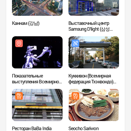
Каннам (강남)
Выставочный центр
Арт-ц
Samsung D’light (삼성
(LG
딜라이트)
Показательные
Куккивон (Всемирная
Студи
выступления Всемирной
федерация Тхэквондо)
(헤마
Федерации Тхэквондо
(국기원(세계태권도본부))
Куккивон: 'Great
Taekwondo - Великое
боевое искусство Кореи -
Воин месяца' (국기원
태권도 시범단 상설공연:
'Great Taekwondo - 달의
무사')
Ресторан BaBa India
Seocho Sariwon
Спа-с