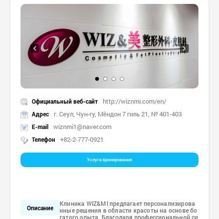
http://wiznmi.com/en/
Официальный веб-сайт
г. Сеул, Чун-гу, Мёндон 7 гиль 21, № 401-403
Адрес
wiznmi1@naver.com
E-mail
+82-2-777-0921
Телефон
Услуга бронирования
Клиника WIZ&MI предлагает персонализирова
Описание
нные решения в области красоты на основе бо
гатого опыта. Благодаря профессиональной си