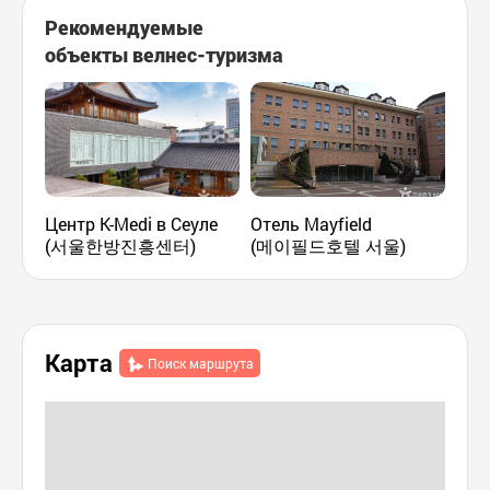
Рекомендуемые
объекты велнес-туризма
Центр K-Medi в Сеуле
Отель Mayfield
Кли
(서울한방진흥센터)
(메이필드호텔 서울)
тра
мед
(이
Карта
Поиск маршрута