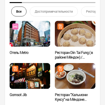
Все
Достопримечательности
Ресторан
Отель Metro
Ресторан Din Tai Fung ( в
Худож
районе Мёндон) /
Мён
(딘타이펑코리아
(명동중앙점))
Gomsot Jib
Ресторан "Хальмони
Центр
Куксу" на Мёндоне
инфор
(명동할머니국수(본점))
Мёнд