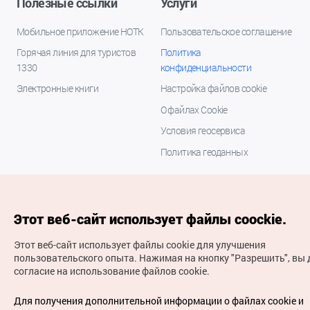
Полезные ссылки
Услуги
Мобильное приложение НОТК
Пользовательское соглашение
Горячая линия для туристов
Политика
1330
конфиденциальности
Электронные книги
Настройка файлов cookie
О файлах Cookie
Условия геосервиса
Политика геоданных
Этот веб-сайт использует файлы coockie.
Этот веб-сайт использует файлы cookie для улучшения
пользовательского опыта.
Нажимая на кнопку "Разрешить", вы 
согласие на использование файлов cookie.
(с) Национальная организация туризма Кореи Все
права защищены
Для получения дополнительной информации о файлах cookie и
Для извещения об ошибках и проблемах, связанных с