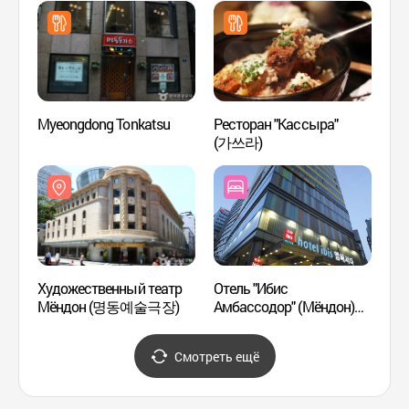
(명동
Myeongdong Tonkatsu
Ресторан "Кассыра"
Мёнд
(가쓰라)
Художественный театр
Отель "Ибис
Мёнд
Мёндон (명동예술극장)
Амбассодор" (Мёндон)
катол
(이비스 앰배서더 명동)
Сеул
Смотреть ещё