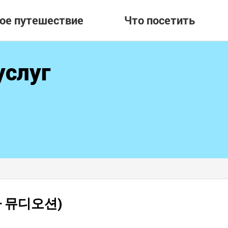
вое путешествие
Что посетить
услуг
회사 뮤디오션)