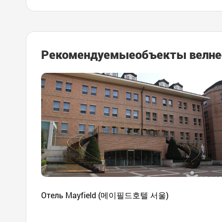
Рекомендуемые
объекты велне
Отель Mayfield (메이필드호텔 서울)