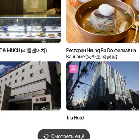
TLE & MUCH (리틀앤머치)
Ресторан Neung Ra Do, филиал на
Каннаме (능라도 강남점)
t
Tria Hotel
Смотреть ещё