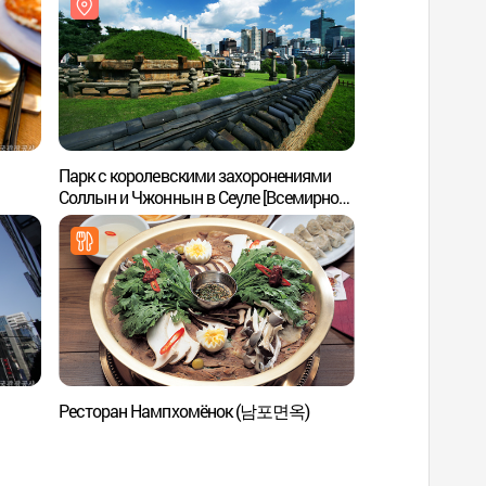
Парк с королевскими захоронениями
Парк с королевс
Соллын и Чжоннын в Сеуле [Всемирное
Соллын и Чжонны
культурное наследие ЮНЕСКО] (서울
культурное насл
선릉(성종과 정현왕후)과 정릉(중종)
선릉(성종과 정현왕
[유네스코 세계문화유산])
[유네스코 세계문화
Ресторан Нампхомёнок (남포면옥)
Парк Тосан (도산