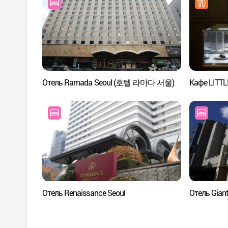
Отель Ramada Seoul (호텔 라마다 서울)
Кафе LIT
Отель Renaissance Seoul
Отель Gian