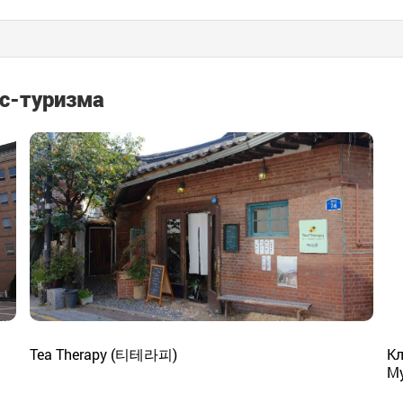
с-туризма
Tea Therapy (티테라피)
Кл
М