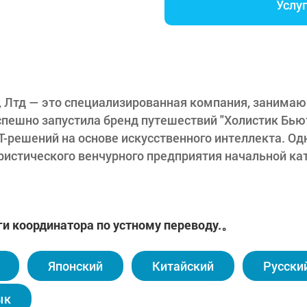
Услу
 Лтд — это специализированная компания, занима
спешно запустила бренд путешествий "Холистик Бью
T-решений на основе искусственного интеллекта. Од
ристического венчурного предприятия начальной ка
ап. Используя этот опыт, Мюдиошен объединяет IT-
е и персонализированные услуги.
шен активно продвигает преимущества корейского 
ги координатора по устному переводу.。
ое внимание привлечению туристов из Китая. Компа
в Таиланде, Японии, Индонезии и других странах, р
 Мюдиошен планирует продолжать развивать уника
Японский
Китайский
Русски
 и туристическую индустрию Кореи, чтобы предоста
ия.
ык