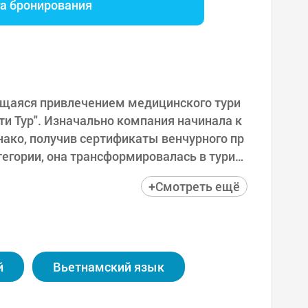
га бронирования
ющаяся привлечением медицинского тури
ти Тур". Изначально компания начинала к
нако, получив сертификаты венчурного пр
тегории, она трансформировалась в турис
технологии и медицинский туризм, предла
+Смотреть ещё
медицинского туризма на мировой арен
ния участвует в мероприятиях по медицин
асширяя своё присутствие на мировом рын
льные модели, которые соединяют медиц
й
Вьетнамский язык
влять своим зарубежным клиентам наилуч