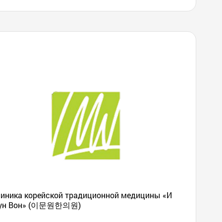
иника корейской традиционной медицины «И
ун Вон» (이문원한의원)