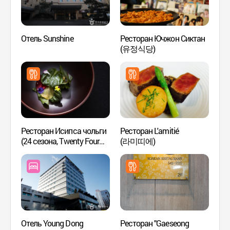
Отель Sunshine
Ресторан Ючжон Сиктан
Прогу
(유정식당)
Каро
가로수
Ресторан Исипса чольги
Ресторан L'amitié
Парк
(24 сезона, Twenty Four
(라미띠에)
Seasons, 이십사절기)
Отель Young Dong
Ресторан "Gaeseong
SJ Ку