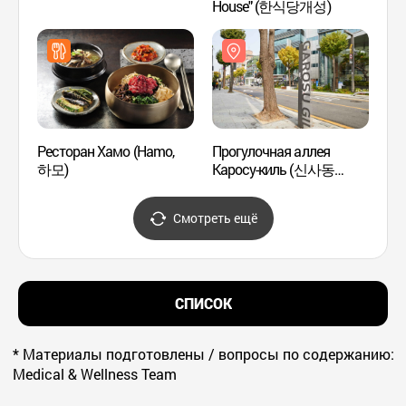
House" (한식당개성)
(SJ
Ресторан Хамо (Hamo,
Прогулочная аллея
Студи
하모)
Каросу-киль (신사동
(헤마
가로수길)
Смотреть ещё
СПИСОК
* Материалы подготовлены / вопросы по содержанию:
Medical & Wellness Team