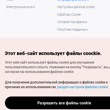
Электронные книги
Настройка файлов cookie
О файлах Cookie
Условия геосервиса
Политика геоданных
Этот веб-сайт использует файлы coockie.
Этот веб-сайт использует файлы cookie для улучшения
пользовательского опыта.
Нажимая на кнопку "Разрешить", вы 
согласие на использование файлов cookie.
(с) Национальная организация туризма Кореи Все
права защищены
Для получения дополнительной информации о файлах cookie и
Для извещения об ошибках и проблемах, связанных с
причинах их использования см.
раздел настроек файлов cookie
.
работой веб-сайта, направляйте ваши запросы на
официальный адрес электронной почты
russian@knto.or.kr
Разрешить все файлы cookie