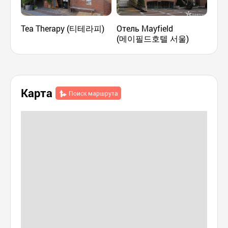
Tea Therapy (티테라피)
Отель Mayfield
Цен
(메이필드호텔 서울)
(서
Карта
Поиск маршрута