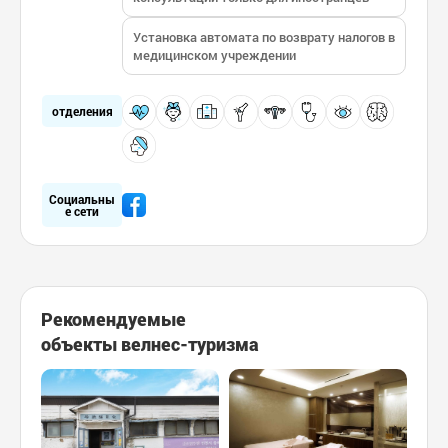
ством и высоким уровнем медицинского обслу
живания, сравнимым с университетскими бол
ьницами: от 350 до 400 родов в месяц и более
Установка автомата по возврату налогов в
350 000 амбулаторных посещений в год.
медицинском учреждении
отделения
Социальны
е сети
Рекомендуемые
объекты велнес-туризма