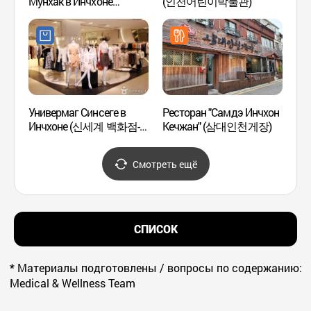
Мунхак в Инчхоне
(인천어린이박물관)
Пэда
(Стадион Кубка мира в
골목)
Инчхоне) (인천문학경기장
(인천월드컵경기장))
Универмаг Синсеге в
Ресторан "Самдэ Инчхон
Мемо
Инчхоне (신세계 백화점-
Кечжан" (삼대인천게장)
Десан
인천점)
Инчхо
(인천
Смотреть ещё
СПИСОК
* Материалы подготовлены / вопросы по содержанию:
Medical & Wellness Team