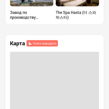
Завод по
The Spa Hasta (더 스파
Gye
производству
하스타)
Wal
макколли «Кымпхун»
워커
(금풍양조장)
Карта
Поиск маршрута