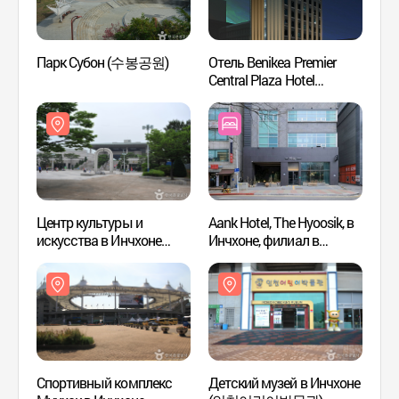
Парк Субон (수봉공원)
Отель Benikea Premier
Парк
Central Plaza Hotel
(베니키아 프리미어
센트럴 프라자 호텔)
Центр культуры и
Aank Hotel, The Hyoosik, в
Спорт
искусства в Инчхоне
Инчхоне, филиал в
Мунха
(인천문화예술회관)
районе Куволь (더휴식
(Стад
아늑호텔 인천구월점)
Инчх
(인천
Спортивный комплекс
Детский музей в Инчхоне
Аллея