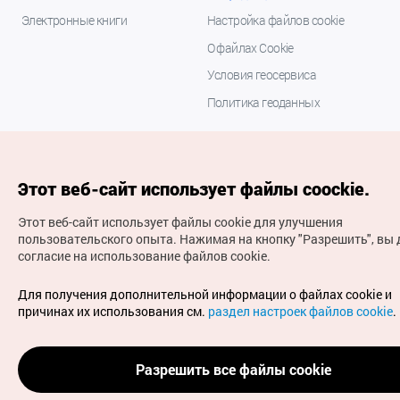
Электронные книги
Настройка файлов cookie
О файлах Cookie
Условия геосервиса
Политика геоданных
Этот веб-сайт использует файлы coockie.
Этот веб-сайт использует файлы cookie для улучшения
пользовательского опыта.
Нажимая на кнопку "Разрешить", вы 
согласие на использование файлов cookie.
(с) Национальная организация туризма Кореи Все
права защищены
Для получения дополнительной информации о файлах cookie и
Для извещения об ошибках и проблемах, связанных с
причинах их использования см.
раздел настроек файлов cookie
.
работой веб-сайта, направляйте ваши запросы на
официальный адрес электронной почты
russian@knto.or.kr
Разрешить все файлы cookie