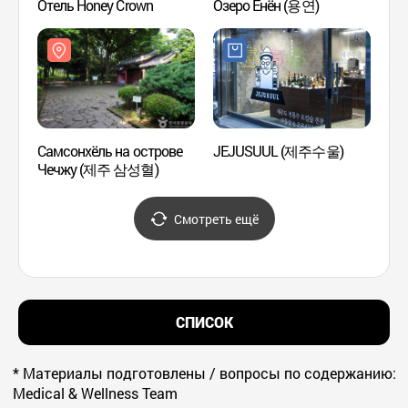
Отель Honey Crown
Озеро Ёнён (용연)
Ведом
остро
(제주
Самсонхёль на острове
JEJUSUUL (제주수울)
Чечжу (제주 삼성혈)
Скал
Смотреть ещё
СПИСОК
* Материалы подготовлены / вопросы по содержанию:
Medical & Wellness Team