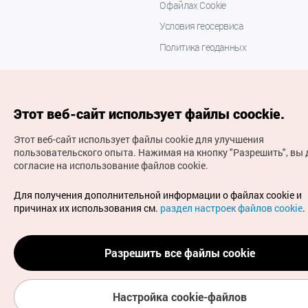
О файлах Cookie
Условия геосервиса
Политика геоданных
Этот веб-сайт использует файлы coockie.
Этот веб-сайт использует файлы cookie для улучшения
пользовательского опыта.
Нажимая на кнопку "Разрешить", вы 
согласие на использование файлов cookie.
(с) Национальная организация туризма Кореи Все
права защищены
Для получения дополнительной информации о файлах cookie и
Для извещения об ошибках и проблемах, связанных с
причинах их использования см.
раздел настроек файлов cookie
.
работой веб-сайта, направляйте ваши запросы на
официальный адрес электронной почты
russian@knto.or.kr
Разрешить все файлы cookie
Настройка cookie-файлов