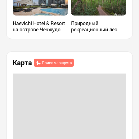
Haevichi Hotel & Resort
Природный
Фер
на острове Чечжудо
рекреационный лес
(제
(해비치 호텔&리조트
Кёрэ (교래자연휴양림)
제주)
Карта
Поиск маршрута