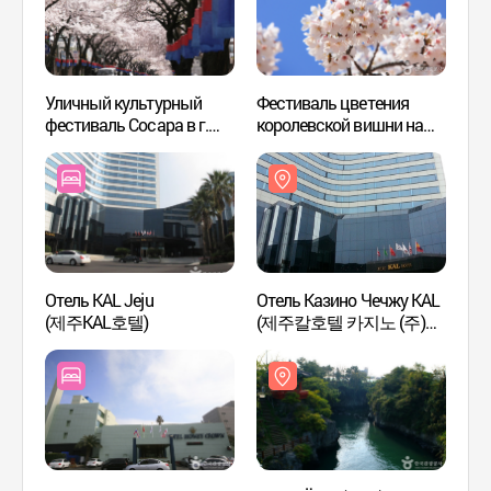
Уличный культурный
Фестиваль цветения
Отель
фестиваль Сосара в г.
королевской вишни на
(제주
Чечжу (제주
Чечжудо (제주
골든비
서사라문화거리축제
왕벚꽃축제)
2015)
Отель KAL Jeju
Отель Казино Чечжу KAL
Самсо
(제주KAL호텔)
(제주칼호텔 카지노 (주)
Чечж
골든비치)