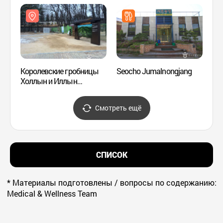
(분당 정자동 카페거리)
Королевские гробницы
Seocho Jumalnongjang
Дерев
Холлын и Иллын
корей
[Всемирное культурное
крепо
наследие ЮНЕСКО] (서울
(남한
Смотреть ещё
헌릉(태종,원경왕후)과
인릉(순조,순원왕후)
[유네스코 세계문화유산])
СПИСОК
* Материалы подготовлены / вопросы по содержанию:
Medical & Wellness Team