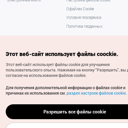
О файлах Cookie
Условия геосервиса
Политика геоданных
Этот веб-сайт использует файлы coockie.
Этот веб-сайт использует файлы cookie для улучшения
пользовательского опыта.
Нажимая на кнопку "Разрешить", вы 
согласие на использование файлов cookie.
(с) Национальная организация туризма Кореи Все
права защищены
Для получения дополнительной информации о файлах cookie и
Для извещения об ошибках и проблемах, связанных с
причинах их использования см.
раздел настроек файлов cookie
.
работой веб-сайта, направляйте ваши запросы на
официальный адрес электронной почты
russian@knto.or.kr
Разрешить все файлы cookie