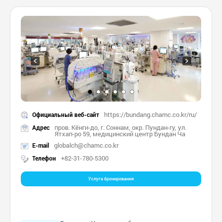
https://bundang.chamc.co.kr/ru/
Официальный веб-сайт
пров. Кёнги-до, г. Соннам, окр. Пундан-гу, ул.
Адрес
Ятхап-ро 59, медицинский центр Бундан Ча
globalch@chamc.co.kr
E-mail
+82-31-780-5300
Телефон
Услуга бронирования