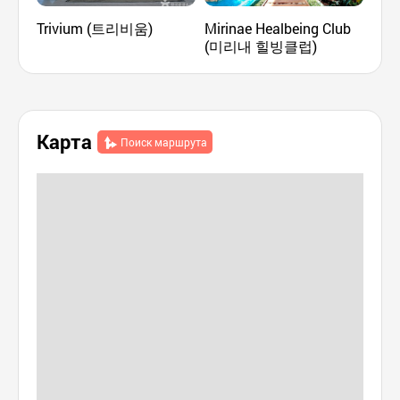
Trivium (트리비움)
Mirinae Healbeing Club
Aqua
(미리내 힐빙클럽)
(아
Карта
Поиск маршрута