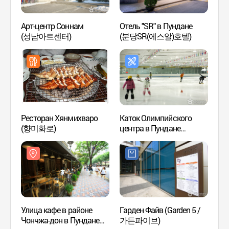
Арт-центр Соннам
Отель "SR" в Пундане
Арт-ц
(성남아트센터)
(분당SR(에스알)호텔)
(성남
Ресторан Хянмихваро
Каток Олимпийского
Корол
(향미화로)
центра в Пундане
Холлы
(분당올림픽스포츠센터
[Всем
아이스링크)
насл
헌릉(
인릉(
[유네
Улица кафе в районе
Гарден Файв (Garden 5 /
Бесед
Чончжа-дон в Пундане
가든파이브)
(수어