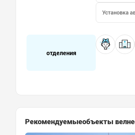
Установка а
отделения
Рекомендуемые
объекты велне