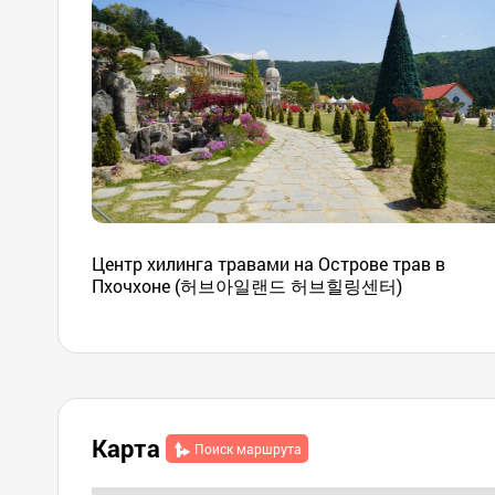
Центр хилинга травами на Острове трав в
Пхочхоне (허브아일랜드 허브힐링센터)
Карта
Поиск маршрута