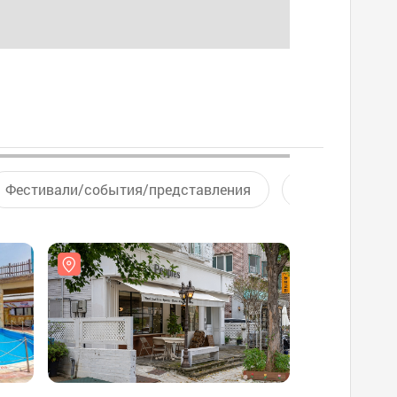
Фестивали/события/представления
Активный отд