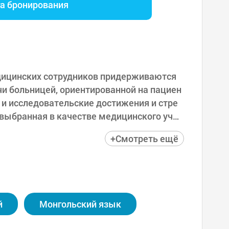
га бронирования
едицинских сотрудников придерживаются
чи больницей, ориентированной на пациен
 и исследовательские достижения и стре
 выбранная в качестве медицинского учр
роводит симпозиум по случаям импланто
+Смотреть ещё
 России, а также обучает медицинским ме
ем систематические и высококачественн
м на лечение очень сложных операций и
антатах, костные трансплантаты и безопе
стана, Казахстана и т. д.
й
Монгольский язык