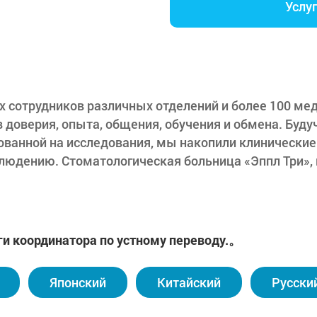
Услу
х сотрудников различных отделений и более 100 м
 доверия, опыта, общения, обучения и обмена. Буду
ованной на исследования, мы накопили клинические
блюдению. Стоматологическая больница «Эппл Три»,
ностранцев, продолжает международные обмены, п
ургии для медицинского персонала из Казахстана и
х программ экскурсий. Кроме того, мы предоставля
е услуги зарубежным пациентам по разумным цена
ги координатора по устному переводу.。
х как полная имплантация, зубные протезы на импл
антаты для медицинских туристов из России, Узбеки
Японский
Китайский
Русски