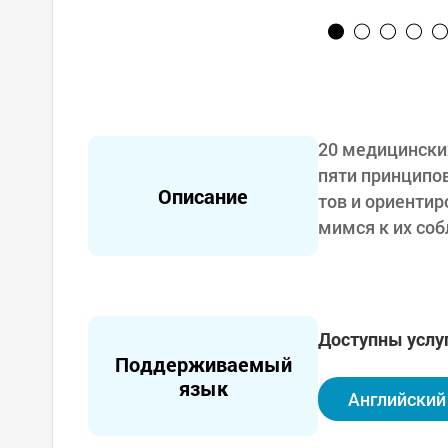
20 медицински
пяти принципов
Описание
тов и ориентир
мимся к их со
еждения для и
логической хир
тодам в рамка
ые медицински
Доступны услу
процедур, таки
Поддерживаемый
рационные импл
язык
Английский