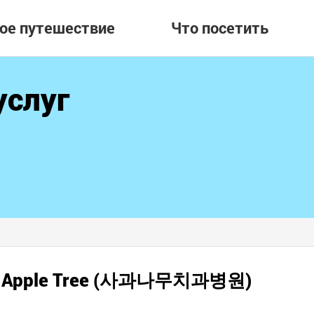
вое путешествие
Что посетить
услуг
ка Apple Tree (사과나무치과병원)