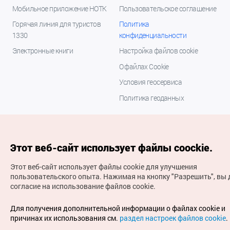
Мобильное приложение НОТК
Пользовательское соглашение
Горячая линия для туристов
Политика
1330
конфиденциальности
Электронные книги
Настройка файлов cookie
О файлах Cookie
Условия геосервиса
Политика геоданных
Этот веб-сайт использует файлы coockie.
Этот веб-сайт использует файлы cookie для улучшения
пользовательского опыта.
Нажимая на кнопку "Разрешить", вы 
согласие на использование файлов cookie.
(с) Национальная организация туризма Кореи Все
права защищены
Для получения дополнительной информации о файлах cookie и
Для извещения об ошибках и проблемах, связанных с
причинах их использования см.
раздел настроек файлов cookie
.
работой веб-сайта, направляйте ваши запросы на