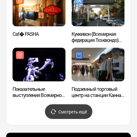
Caf� PASHA
Куккивон (Всемирная
Спа-с
федерация Тхэквондо)
(бывш
(국기원(세계태권도본부))
Mass
(구, 
사이트
Показательные
Подземный торговый
Прогу
выступления Всемирной
центр на станции Каннам
Каро
Федерации Тхэквондо
(강남역 지하도상가)
가로수
Куккивон: 'Great
Смотреть ещё
Taekwondo - Великое
боевое искусство Кореи -
Воин месяца' (국기원
태권도 시범단 상설공연: