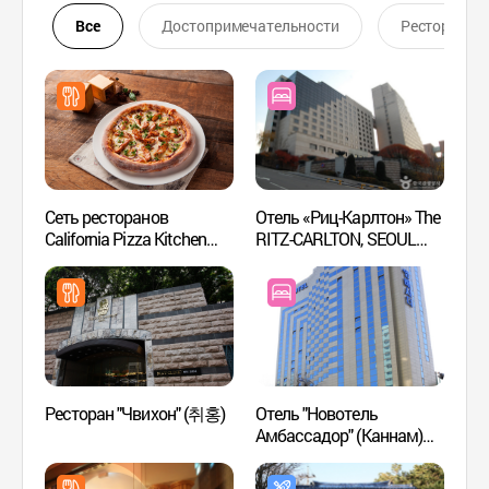
Все
Достопримечательности
Ресторан
Сеть ресторанов
Отель «Риц-Карлтон» The
Выста
California Pizza Kitchen
RITZ-CARLTON, SEOUL
Samsu
филиал в районе Каннам
(호텔 리츠칼튼 서울)
딜라이
(CPK Gannam,
캘리포니아피자키친
(강남점))
Ресторан "Чвихон" (취홍)
Отель "Новотель
Студи
Амбассадор" (Каннам)
(헤마
(노보텔 앰배서더 강남,
서울)