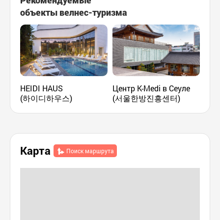
Рекомендуемые
объекты велнес-туризма
HEIDI HAUS
Центр K-Medi в Сеуле
SPA
(하이디하우스)
(서울한방진흥센터)
Карта
Поиск маршрута