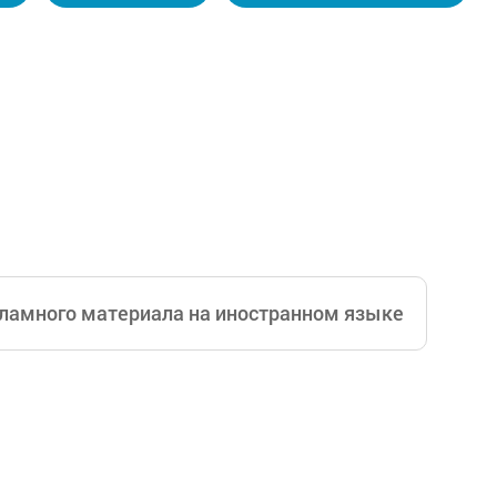
овершенствуем качество наших услуг, чтобы удовл
о в сфере медицинских обследований.
ламного материала на иностранном языке