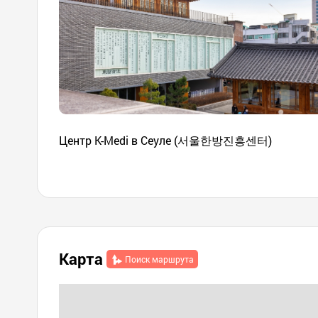
Центр K-Medi в Сеуле (서울한방진흥센터)
Карта
Поиск маршрута