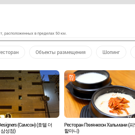
т, расположенных в пределах 50 км.
есторан
Объекты размещения
Шопинг
Designers (Самсон) (호텔 더
Ресторан Пхиянкхон Хальмани 
 삼성점)
할마니)