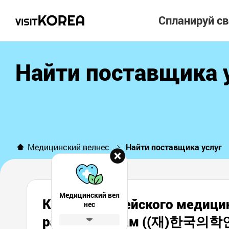
Спланируй с
Найти поставщика 
Медицинский велнес
Найти поставщика услуг
Медицинский вел
Клиника Корейского медицин
нес
районе Каннам ((재)한국