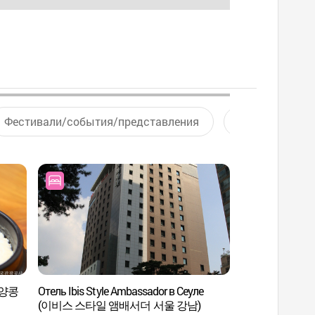
Фестивали/события/представления
Активный отд
(피양콩
Отель Ibis Style Ambassador в Сеуле
Парк с королевс
(이비스 스타일 앰배서더 서울 강남)
Соллын и Чжонны