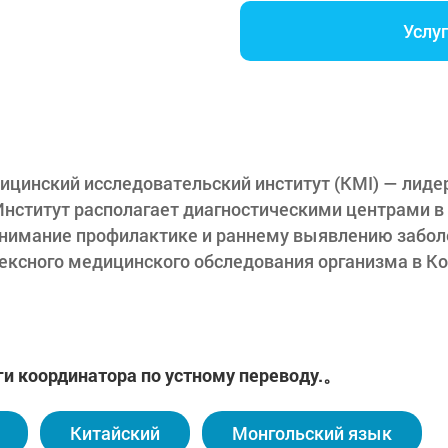
Услу
ицинский исследовательский институт (KMI) — лиде
Институт располагает диагностическими центрами в 
внимание профилактике и раннему выявлению заболе
ексного медицинского обследования организма в Кор
ональные навыки, улучшает качество обслуживания 
т и данные.
голетнему опыту и накопленной информации, мы оп
ний и последующее наблюдение за пациентами.
ги координатора по устному переводу.。
иваемся только обследованиями для иностранных гр
ской медицины, чтобы стать вашим надежным партн
Китайский
Монгольский язык
зни», и оставаться ведущим центром в области «K-