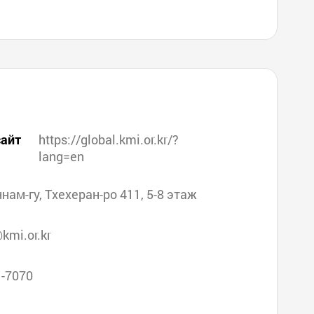
айт
https://global.kmi.or.kr/?
lang=en
аннам-гу, Тхехеран-ро 411, 5-8 этаж
kmi.or.kr
1-7070