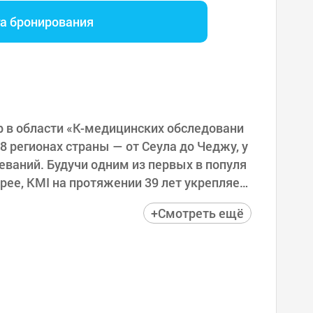
га бронирования
р в области «K-медицинских обследовани
8 регионах страны — от Сеула до Чеджу, у
ваний. Будучи одним из первых в популя
ее, KMI на протяжении 39 лет укрепляет
и повышает ценность бренда, опираясь н
+Смотреть ещё
еративно предоставляем точные результ
аждан, но и стремимся использовать дос
ером в «сохранении здоровья на протя
медицинских обследований организма». М