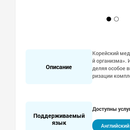
Корейский мед
й организма». 
Описание
деляя особое 
ризации компл
свои професси
а большой опы
Благодаря мно
аты обследова
Доступны услу
Мы не огранич
Поддерживаемый
тижения корей
язык
Английский
жении всей жи