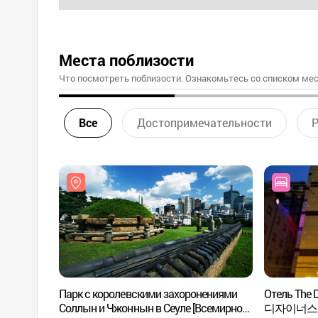
Места поблизости
Что посмотреть поблизости. Ознакомьтесь со списком мес
Все
Достопримечательности
Р
Парк с королевскими захоронениями
Отель The 
Соллын и Чжоннын в Сеуле [Всемирное
디자이너스