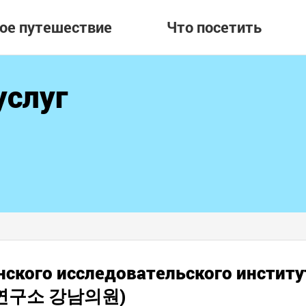
вое путешествие
Что посетить
услуг
ского исследовательского институ
의학연구소 강남의원)