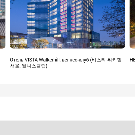
Отель VISTA Walkerhill, велнес-клуб (비스타 워커힐
H
서울, 웰니스클럽)