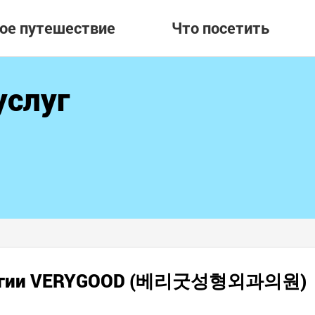
вое путешествие
Что посетить
услуг
ирургии VERYGOOD (베리굿성형외과의원)