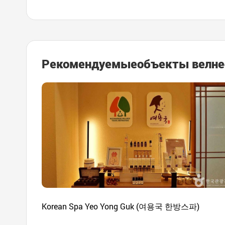
Рекомендуемые
объекты велне
Korean Spa Yeo Yong Guk (여용국 한방스파)