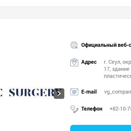
Официальный веб-с
Адрес
г. Сеул, ок
17, здание
пластичес
E-mail
vg_compan
Телефон
+82-10-7