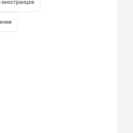
я иностранцев
дении