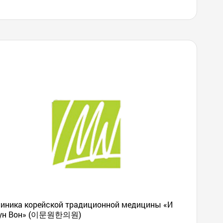
иника корейской традиционной медицины «И
ун Вон» (이문원한의원)