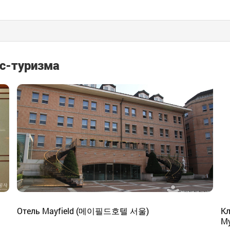
с-туризма
Отель Mayfield (메이필드호텔 서울)
Кл
М