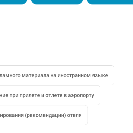
 оборудования, такой как 3D-КТ, эндоскопическое 
У нас есть штатный анестезиолог и специалист по 
льница, способная предоставить кровь в чрезвычайн
луживания с ночной бригадой. Таким образом мы со
койно проходить операцию.
ламного материала на иностранном языке
ие при прилете и отлете в аэропорту
ирования (рекомендации) отеля