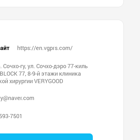
айт
https://en.vgprs.com/
р. Сочхо-гу, ул. Сочхо-дэро 77-киль
 BLOCK 77, 8-9-й этажи клиника
кой хирургии VERYGOOD
y@naver.com
593-7501