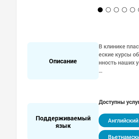
В клинике пла
еские курсы о
Описание
нность наших у
Наша клиника 
пациентов, а 
Доступны услу
В нашей клини
оги, поэтому 
Поддерживаемый
нкциональност
Английский
язык
Кроме того, в 
Вьетнамск