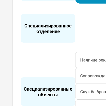
менной системы
дная терапия. 
ичает центр бо
осуточной обс
Специализированное
нты могли спо
отделение
Наличие рек
Сопровожден
Специализированные
Служба брон
объекты