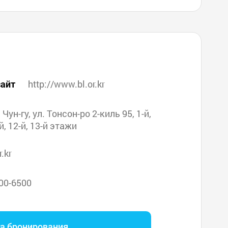
айт
http://www.bl.or.kr
. Чун-гу, ул. Тонсон-ро 2-киль 95, 1-й,
-й, 12-й, 13-й этажи
.kr
00-6500
га бронирования