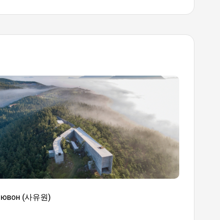
аювон (사유원)