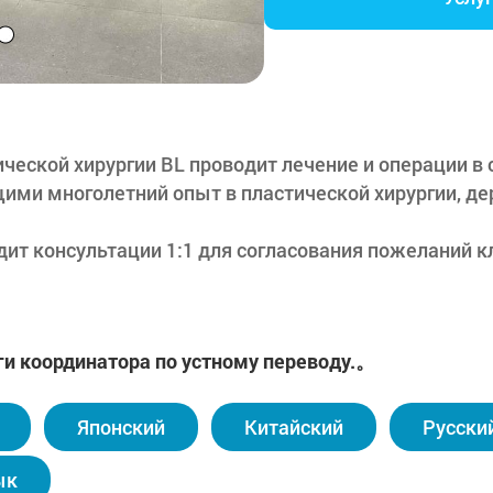
ческой хирургии BL проводит лечение и операции в
ими многолетний опыт в пластической хирургии, де
дит консультации 1:1 для согласования пожеланий 
сонала, а также использует оборудование для обсле
деления возможности проведения операции. Кроме т
ля ухода за кожей и система чистых помещений дл
ги координатора по устному переводу.。
медицинском центре работают профессиональные и
 китайском, японском, русском, вьетнамском, тайск
Японский
Китайский
Русски
асное и детальное лечение посредством индивидуал
 соответствующих стран.
ык