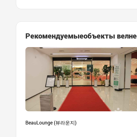
Рекомендуемые
объекты велне
BeauLounge (뷰라운지)