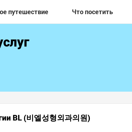
вое путешествие
Что посетить
услуг
рургии BL (비엘성형외과의원)