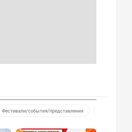
Фестивали/события/представления
Активный отд