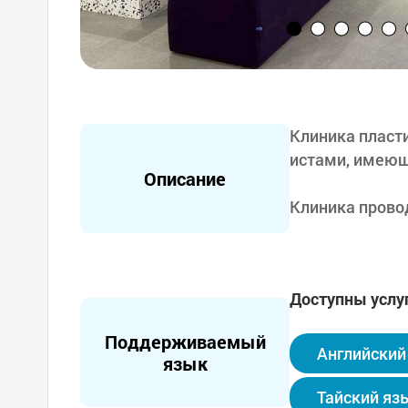
Клиника пласти
истами, имеющ
Описание
Клиника прово
ицинского пер
узкой для опре
борудование д
Доступны услу
В зарубежном 
Поддерживаемый
а английском,
Английский
язык
ечивает безоп
ультантами из
Тайский яз