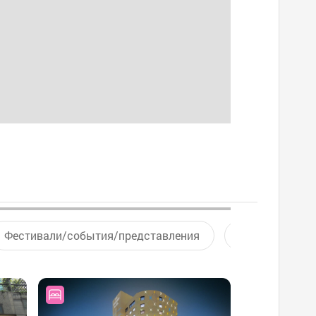
Фестивали/события/представления
Активный отд