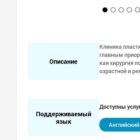
Клиника пласт
главным приор
Описание
кая хирургия п
озрастной и р
ти обеспечивае
рационного ухо
ь лидером в ин
внедрила систе
Доступны услу
енности и фило
Поддерживаемый
ответственност
язык
Английский