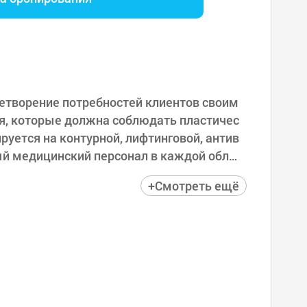
летворение потребностей клиентов своим
я, которые должна соблюдать пластичес
руется на контурной, лифтинговой, антив
ый медицинский персонал в каждой облас
весь процесс от консультации до послеопе
+Смотреть ещё
й хирургической ответственности, являяс
лях. Клиника пластической хирургии ONUL
нную на ее уникальных технологиях, увер
о на клиента, и стремится нести полную