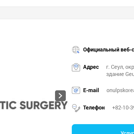
Официальный веб-с
Адрес
г. Сеул, ок
здание Geu
E-mail
onulpskor
Телефон
+82-10-3
Услу