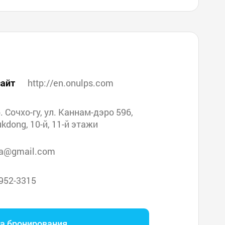
айт
http://en.onulps.com
р. Сочхо-гу, ул. Каннам-дэро 596,
kdong, 10-й, 11-й этажи
ea@gmail.com
952-3315
га бронирования