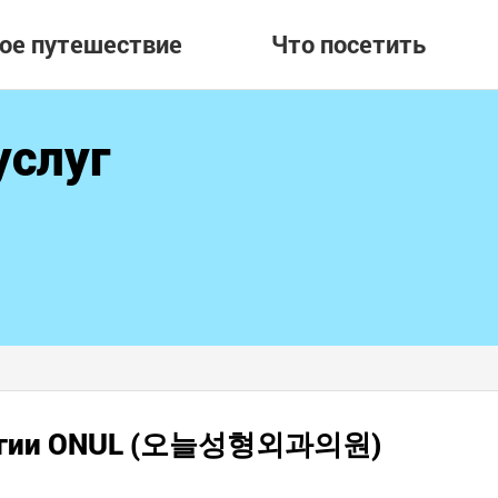
вое путешествие
Что посетить
услуг
рургии ONUL (오늘성형외과의원)