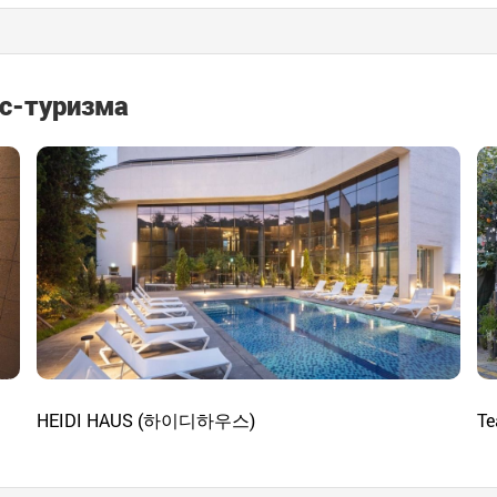
с-туризма
HEIDI HAUS (하이디하우스)
T