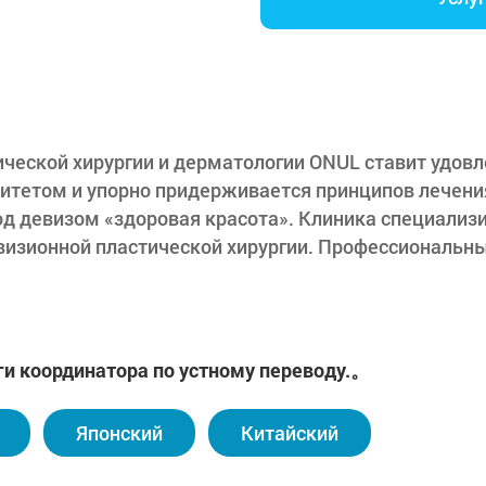
ической хирургии и дерматологии ONUL ставит удов
итетом и упорно придерживается принципов лечени
од девизом «здоровая красота». Клиника специализи
евизионной пластической хирургии. Профессиональн
т ответственный уход, а лечащий врач отвечает за 
да. С 2014 года клиника применяет систему гаранти
дустрии пластической хирургии в косметических це
му гарантий хирургической ответственности, основа
ги координатора по устному переводу.。
софии медицинского обслуживания, ориентированног
ь за своих клиентов.
Японский
Китайский