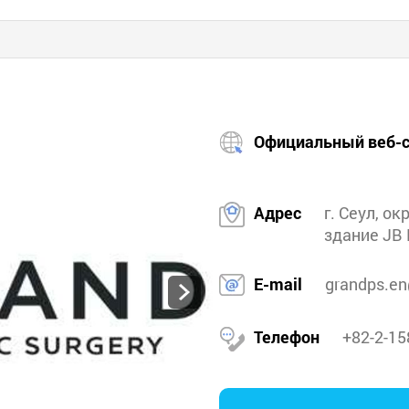
Официальный веб-с
Адрес
г. Сеул, ок
здание JB 
E-mail
grandps.e
Телефон
+82-2-15