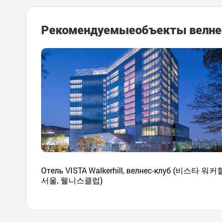
Рекомендуемые
объекты велне
Отель VISTA Walkerhill, велнес-клуб (비스타 워커
서울, 웰니스클럽)