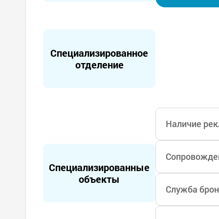
таты благодаря
едицинскую гру
Специализированное
отделение
Наличие рек
Сопровожден
Специализированные
объекты
Служба брон