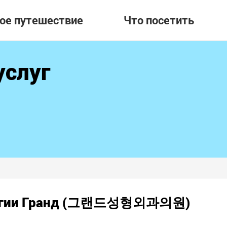
вое путешествие
Что посетить
услуг
рургии Гранд (그랜드성형외과의원)