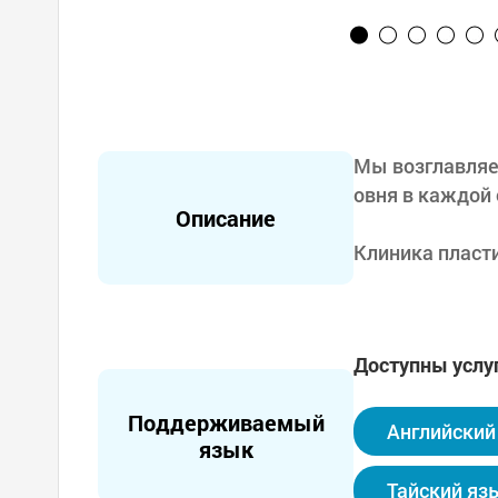
Мы возглавляе
овня в каждой
Описание
Клиника пласти
я группа пласт
Благодаря про
Доступны услу
области, сист
ециализированн
Поддерживаемый
Кореи со всего
Английский
язык
Клиника пласт
Тайский яз