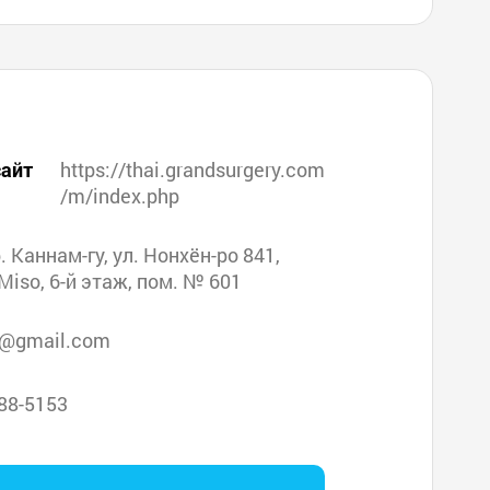
айт
https://thai.grandsurgery.com
/m/index.php
р. Каннам-гу, ул. Нонхён-ро 841,
Miso, 6-й этаж, пом. № 601
n@gmail.com
88-5153