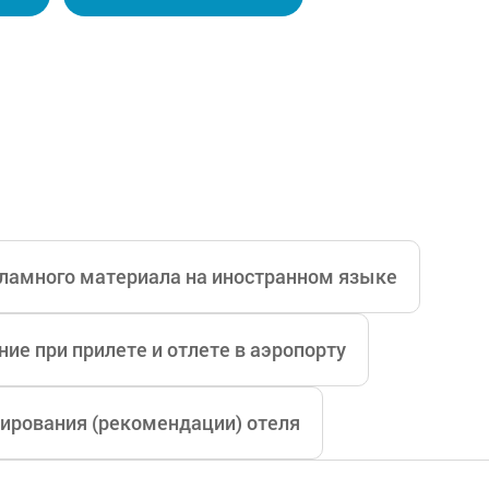
 своему многолетнему хирургическому опыту и ноу-
ппу, которая может стать лидером не только в Корее
ламного материала на иностранном языке
ие при прилете и отлете в аэропорту
ирования (рекомендации) отеля