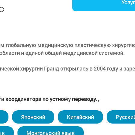
Услу
м глобальную медицинскую пластическую хирургию
 области и единой общей медицинской системой.
ческой хирургии Гранд открылась в 2004 году и за
ической медицины благодаря постоянному росту в те
фессиональной медицинской диагностике высшего ур
ги координатора по устному переводу.。
ематической системе безопасности и дифференцир
ым услугам для пациентов, она привлекает пациент
 мира и является больницей, которую выбирают бол
Японский
Китайский
Русски
ической хирургии Гранд обещает своим клиентам у
ык
Монгольский язык