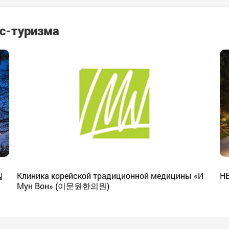
с-туризма
힐
Клиника корейской традиционной медицины «И
H
Мун Вон» (이문원한의원)