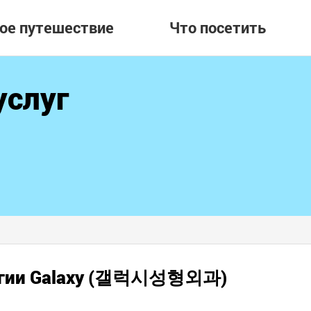
вое путешествие
Что посетить
услуг
ургии Galaxy (갤럭시성형외과)