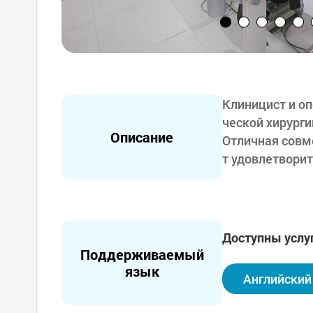
Клиницист и оп
ческой хирурги
Описание
Отличная совм
т удовлетворит
Комфортная и 
тации, лечение
Поскольку в б
Доступны услу
раций-призрако
Поддерживаемый
Управляет сис
язык
Английский
щениями на ка
Бронирование,