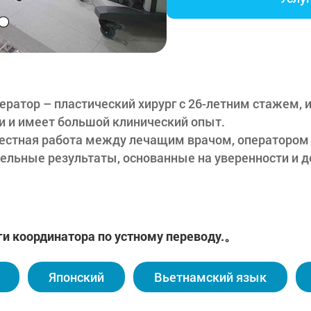
ератор – пластический хирург с 26-летним стажем,
и и имеет большой клинический опыт.
естная работа между лечащим врачом, оператором 
ельные результаты, основанные на уверенности и д
стабильная среда лечения с систематической и эф
 и операцию, отслеживание результатов и последую
ольнице установлено видеонаблюдение, приоритетн
ги координатора по устному переводу.。
в и безопасность клиентов.
темой интенсивного управления для каждого лечен
Японский
Вьетнамский язык
ждом этаже центра мелкой пластики и хирургическо
 консультации, процедуры и операции проходят без