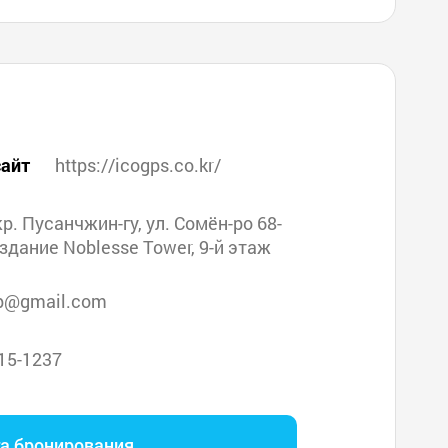
айт
https://icogps.co.kr/
кр. Пусанчжин-гу, ул. Сомён-ро 68-
 здание Noblesse Tower, 9-й этаж
p@gmail.com
15-1237
га бронирования