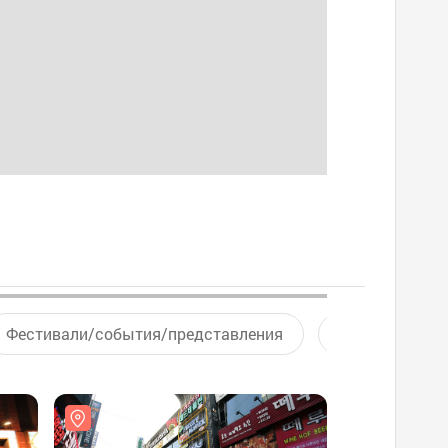
Фестивали/события/представления
Активный отд