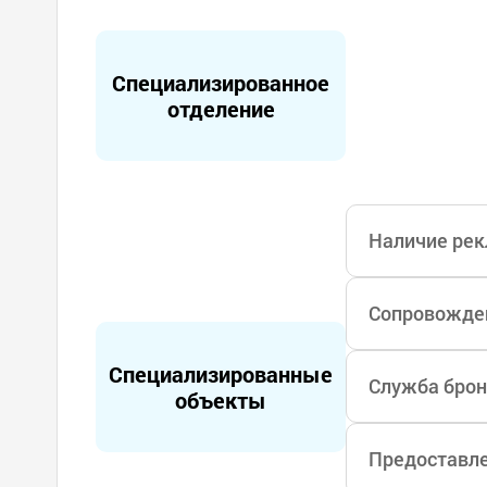
никам в каждо
Оснащение нов
Специализированное
дъемное оборуд
отделение
ание.
Доступна вирту
е и хирургичес
Наличие рек
Сопровожден
Специализированные
Служба брон
объекты
Предоставле