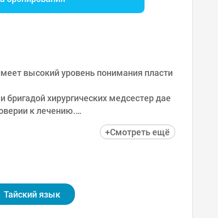
 имеет высокий уровень понимания пласти
и бригадой хирургических медсестер дае
оверии к лечению.
+Смотреть ещё
фективной системой, включающей консуль
щий уход.
ыми задачами являются искоренение опе
ия, управляя дифференцированными поме
Тайский язык
го центра.
 проблем благодаря 4 медицинским сотруд