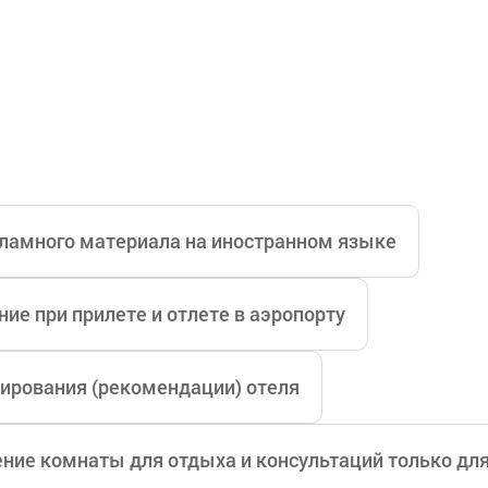
й области, и легко выбрать медицинский персонал,
ейшим оборудованием среднего и крупного размера
ование, оборудование для ухода за кожей и медицин
альная симуляция пластической хирургии (Crysalix)
кие изменения лица, груди, тела и кожи)
ламного материала на иностранном языке
ие при прилете и отлете в аэропорту
ирования (рекомендации) отеля
ние комнаты для отдыха и консультаций только дл