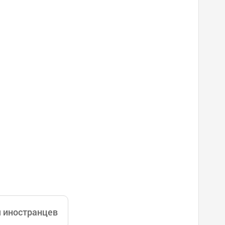
 соответствующий потребностям клиента.
, необходимым для лечения, включая по
ское (эндоскоп Full HD, 3D-КТ) оборудов
 (виртуально воспроизводит хирургически
я иностранцев