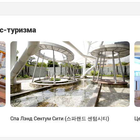
с-туризма
Спа Лэнд Сентум Сити (스파랜드 센텀시티)
Ц