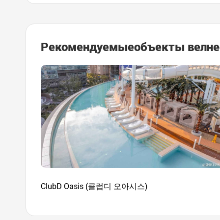
Рекомендуемые
объекты велне
ClubD Oasis (클럽디 오아시스)