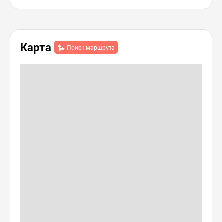
to tea» на острове
워커
Ёнчжондо (차덕분
영종도본점)
Карта
Поиск маршрута