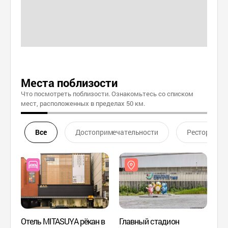
Места поблизости
Что посмотреть поблизости. Ознакомьтесь со списком
мест, расположенных в пределах 50 км.
Все
Достопримечательности
Ресторан
Отель MITASUYA рёкан в
Главный стадион
Главн