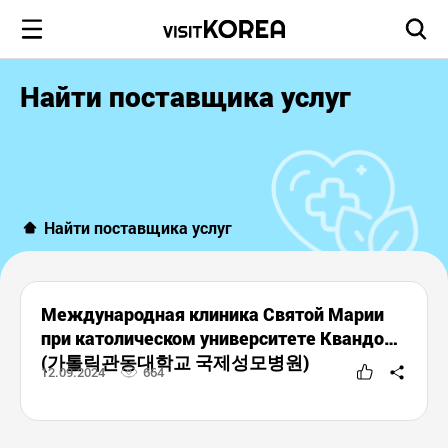
Найти поставщика услуг
Найти поставщика услуг
Международная клиника Святой Марии
при католическом университете Квандонг
(가톨릭관동대학교 국제성모병원)
12.09.2024
664