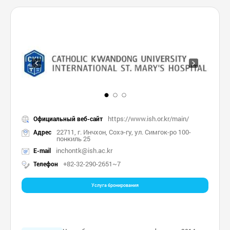
https://www.ish.or.kr/main/
Официальный веб-сайт
22711, г. Инчхон, Сохэ-гу, ул. Симгок-ро 100-
Адрес
понкиль 25
inchontk@ish.ac.kr
E-mail
+82-32-290-2651~7
Телефон
Услуга бронирования