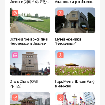
Инчхоне (미타스야 료칸
Азиатских игр в Инчхоне
Азиат
호텔 인천서구청역점)
(인천아시아드주경기장)
(인천
Останки гончарной печи
Музей керамики
Музей
Нокчхончжа в Инчхоне
"Нокчхончжа"
"Нокч
(인천 경서동 녹청자 요지)
(녹청자박물관)
(녹청
Отель Charis (호텔
Парк Мечты (Dream Park)
Озерн
카리스)
в Инчхоне
(청라