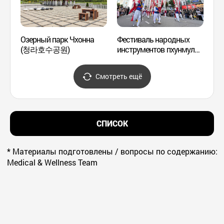
Озерный парк Чхонна
Фестиваль народных
Офта
(청라호수공원)
инструментов пхунмуль
больн
в Пупхёне
(한길
(부평풍물대축제)
Смотреть ещё
СПИСОК
* Материалы подготовлены / вопросы по содержанию:
Medical & Wellness Team