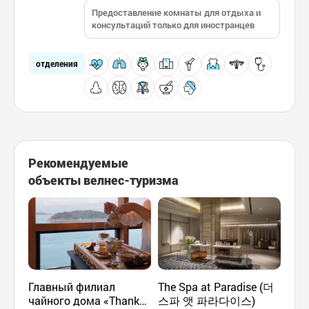
Предоставление комнаты для отдыха и
консультаций только для иностранцев
отделения
Рекомендуемые
объекты велнес-туризма
Главный филиал
The Spa at Paradise (더
Gye
чайного дома «Thanks
스파 앳 파라다이스)
Wal