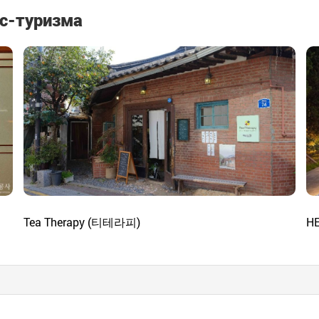
с-туризма
Tea Therapy (티테라피)
H