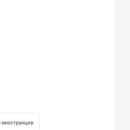
ащались в Клинику пластической хирурги
их консультаций для VIP-клиентов, и мы г
я иностранцев