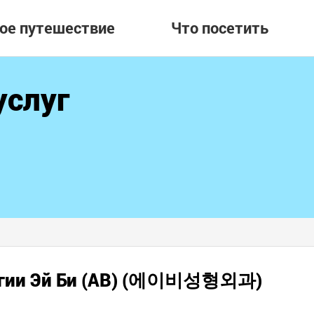
вое путешествие
Что посетить
услуг
ургии Эй Би (AB) (에이비성형외과)