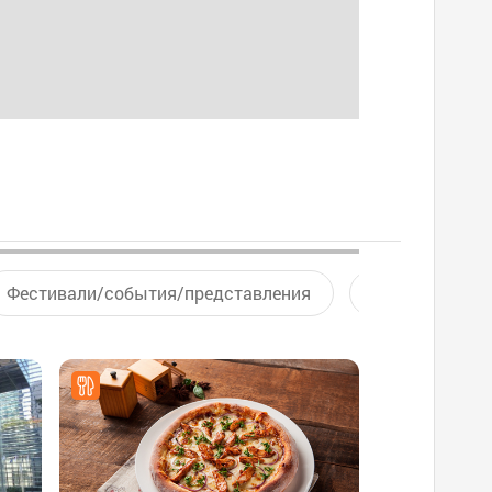
Фестивали/события/представления
Активный отд