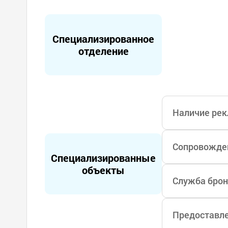
Многие знамен
и Эй Би. У нас
Специализированное
ордимся очень
отделение
Наличие рек
Сопровожден
Специализированные
объекты
Служба брон
Предоставле