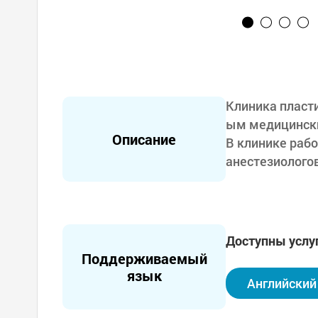
Клиника пласти
ым медицински
Описание
В клинике рабо
анестезиологов
й. Кроме того,
чение стволов
Площадь клини
Доступны услу
ных залов - 1
Поддерживаемый
сть которых я
язык
Английский
ия всех необх
и компьютерн