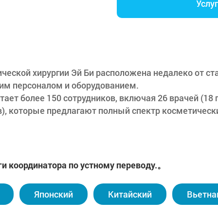
Услу
ческой хирургии Эй Би расположена недалеко от ст
м персоналом и оборудованием.
тает более 150 сотрудников, включая 26 врачей (18 
), которые предлагают полный спектр косметически
 клиника находится на передовом рубеже технологий
ыми клетками, гипербарическим кислородом и гем
ки пластической хирургии Эй Би составляет 650 ква
ги координатора по устному переводу.。
8. Операционные оснащены технологиями и оборудов
вляется главным приоритетом. Клиника располагает
Японский
Китайский
Вьетна
одимых исследований, включая анализы крови, эле
ые томографы.