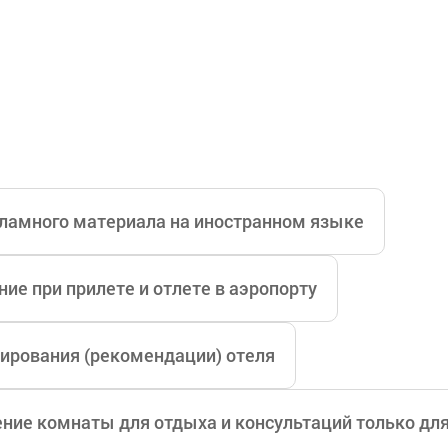
итости мирового масштаба и влиятельные люди обр
 большой опыт проведения VIP-операций и медицинск
 высоким уровнем удовлетворенности пациентов.
ламного материала на иностранном языке
ие при прилете и отлете в аэропорту
ирования (рекомендации) отеля
ние комнаты для отдыха и консультаций только дл