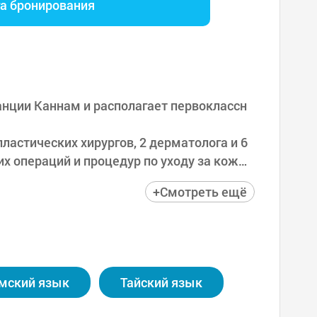
га бронирования
анции Каннам и располагает первоклассн
пластических хирургов, 2 дерматолога и 6
х операций и процедур по уходу за коже
, предлагая такие методы лечения, как ле
+Смотреть ещё
опюром.
дратных метров, а количество операцион
анием самого высокого уровня, безопасно
 собственной лабораторией для проведен
мский язык
Тайский язык
ктрокардиограммы, рентгеновские снимки