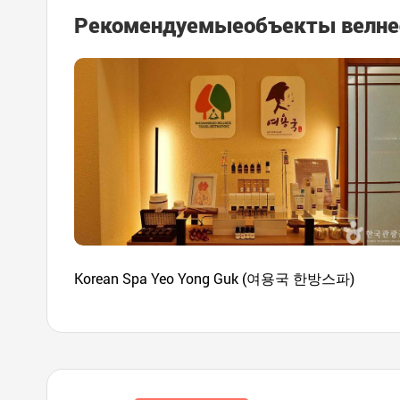
Рекомендуемые
объекты велне
Korean Spa Yeo Yong Guk (여용국 한방스파)